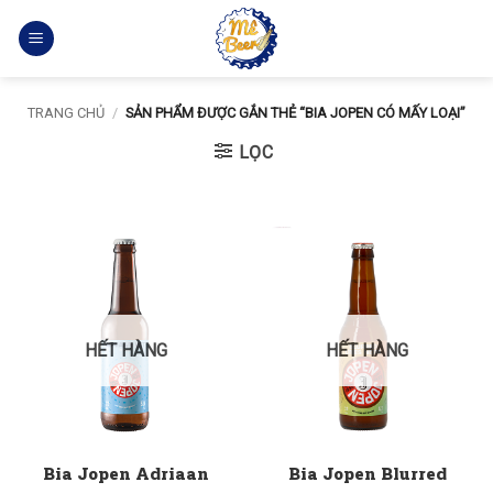
Bỏ
qua
nội
dung
TRANG CHỦ
/
SẢN PHẨM ĐƯỢC GẮN THẺ “BIA JOPEN CÓ MẤY LOẠI”
LỌC
HẾT HÀNG
HẾT HÀNG
Bia Jopen Adriaan
Bia Jopen Blurred