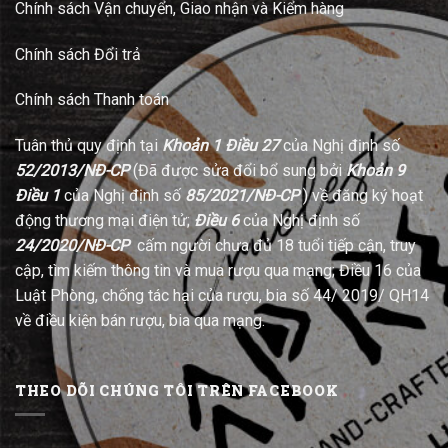
Chính sách Vận chuyển, Giao nhận và Kiểm hàng
Chính sách Đổi trả
Chính sách Thanh toán
Tuân thủ quy định tại
Khoản 1 Điều 27
của Nghị định số
52/2013/NĐ-CP
(Đã được sửa đổi bổ sung bởi
Khoản 9
Điều 1
của Nghị định số
85/2021/NĐ-CP
) về đăng ký hoạt
động thương mại điện tử;
Điều 6
của Nghị định số
24/2020/NĐ-CP
cấm người chưa đủ 18 tuổi tiếp cận, truy
cập, tìm kiếm thông tin và mua rượu qua mạng; Điều 16 của
Luật Phòng, chống tác hại của rượu, bia số 44/ 2019/ QH14
về điều kiện bán rượu, bia qua mạng.
THEO DÕI CHÚNG TÔI TRÊN FACEBOOK