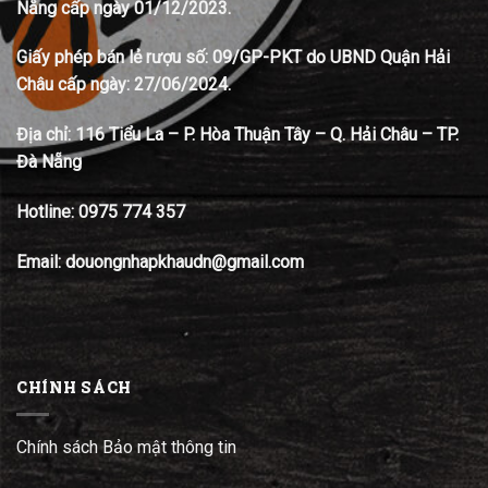
Nẵng cấp ngày 01/12/2023.
Giấy phép bán lẻ rượu số: 09/GP-PKT do UBND Quận Hải
Châu cấp ngày: 27/06/2024.
Địa chỉ:
116 Tiểu La – P. Hòa Thuận Tây – Q. Hải Châu – TP.
Đà Nẵng
Hotline:
0975 774 357
Email: douongnhapkhaudn@gmail.com
CHÍNH SÁCH
Chính sách Bảo mật thông tin