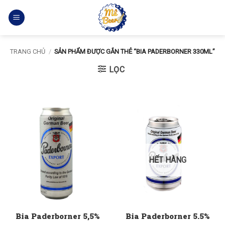
Bỏ
qua
nội
dung
TRANG CHỦ
/
SẢN PHẨM ĐƯỢC GẮN THẺ “BIA PADERBORNER 330ML”
LỌC
HẾT HÀNG
Bia Paderborner 5,5%
Bia Paderborner 5.5%