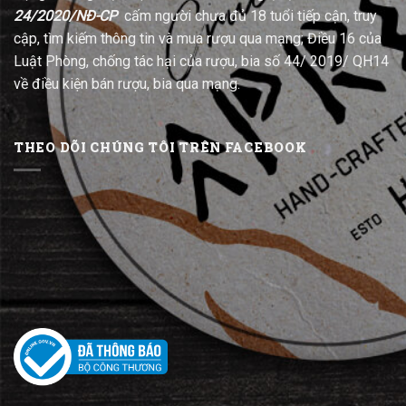
24/2020/NĐ-CP
cấm người chưa đủ 18 tuổi tiếp cận, truy
cập, tìm kiếm thông tin và mua rượu qua mạng; Điều 16 của
Luật Phòng, chống tác hại của rượu, bia số 44/ 2019/ QH14
về điều kiện bán rượu, bia qua mạng.
THEO DÕI CHÚNG TÔI TRÊN FACEBOOK