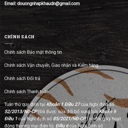
Email: douongnhapkhaudn@gmail.com
CHÍNH SÁCH
Chính sách Bảo mật thông tin
Chính sách Vận chuyển, Giao nhận và Kiểm hàng
Chính sách Đổi trả
Chính sách Thanh toán
Tuân thủ quy định tại
Khoản 1 Điều 27
của Nghị định số
52/2013/NĐ-CP
(Đã được sửa đổi bổ sung bởi
Khoản 9
Điều 1
của Nghị định số
85/2021/NĐ-CP
) về đăng ký hoạt
động thương mại điện tử;
Điều 6
của Nghị định số