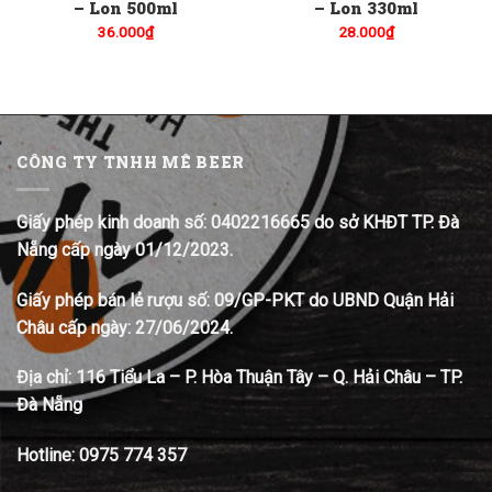
– Lon 500ml
– Lon 330ml
36.000
₫
28.000
₫
CÔNG TY TNHH MÊ BEER
Giấy phép kinh doanh số: 0402216665 do sở KHĐT TP. Đà
Nẵng cấp ngày 01/12/2023.
Giấy phép bán lẻ rượu số: 09/GP-PKT do UBND Quận Hải
Châu cấp ngày: 27/06/2024.
Địa chỉ:
116 Tiểu La – P. Hòa Thuận Tây – Q. Hải Châu – TP.
Đà Nẵng
Hotline:
0975 774 357