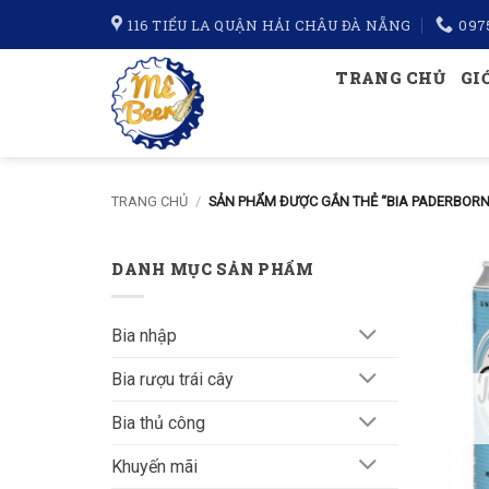
Bỏ
116 TIỂU LA QUẬN HẢI CHÂU ĐÀ NẴNG
097
qua
nội
TRANG CHỦ
GI
dung
TRANG CHỦ
/
SẢN PHẨM ĐƯỢC GẮN THẺ “BIA PADERBORN
DANH MỤC SẢN PHẨM
Bia nhập
Bia rượu trái cây
Bia thủ công
Khuyến mãi