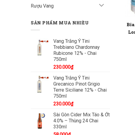
Rượu Vang
SẢN PHẨM MUA NHIỀU
Bia
Lo
Vang Trắng Ý Tini
Trebbiano Chardonnay
Rubicone 12% - Chai
750ml
230.000
₫
Vang Trắng Ý Tini
Grecanico Pinot Grigio
Terre Siciliane 12% - Chai
750ml
230.000
₫
Sài Gòn Cider Mix Táo & Ớt
4.0% – Thùng 24 Chai
330ml
58.000
₫