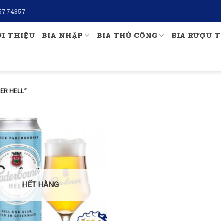
5774357
ỚI THIỆU
BIA NHẬP
BIA THỦ CÔNG
BIA RƯỢU T
ER HELL”
HẾT HÀNG