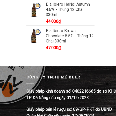
Bia Ibiero HaNoi Autumn
4.6% - Thùng 12 Chai
330ml
44.000
₫
Bia Ibiero Brown
Chocolate 5.5% - Thùng 12
Chai 330ml
47.000
₫
CÔNG TY TNHH MÊ BEER
Giấy phép kinh doanh số: 0402216665 do sở KH
TP. Đà Nẵng cấp ngày 01/12/2023.
Giấy phép bán lẻ rượu số: 09/GP-PKT do UBND
Quận Hải Châu cấp ngày: 27/06/2024.