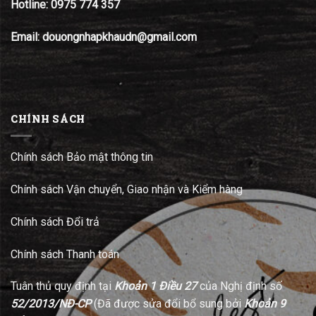
Hotline:
0975 774 357
Email: douongnhapkhaudn@gmail.com
CHÍNH SÁCH
Chính sách Bảo mật thông tin
Chính sách Vận chuyển, Giao nhận và Kiểm hàng
Chính sách Đổi trả
Chính sách Thanh toán
Tuân thủ quy định tại
Khoản 1 Điều 27
của Nghị định số
52/2013/NĐ-CP
(Đã được sửa đổi bổ sung bởi
Khoản 9