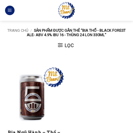
Bỏ
qua
nội
dung
TRANG CHỦ
/
SẢN PHẨM ĐƯỢC GẮN THẺ “BIA THỔ - BLACK FOREST
ALE- ABV 4.9% IBU 16 - THÙNG 24 LON 330ML”
LỌC
Bia Ngũ Hành – Thổ –