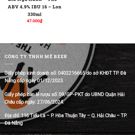
ABV 4.9% IBU 16 – Lon
330ml
47.000
₫
CÔNG TY TNHH MÊ BEER
Giấy phép kinh doanh số: 0402216665 do sở KHĐT TP. Đà
Nẵng cấp ngày 01/12/2023.
Giấy phép bán lẻ rượu số: 09/GP-PKT do UBND Quận Hải
Châu cấp ngày: 27/06/2024.
Địa chỉ:
116 Tiểu La – P. Hòa Thuận Tây – Q. Hải Châu – TP.
Đà Nẵng