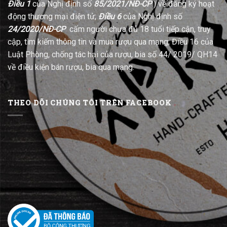
Điều 1
của Nghị định số
85/2021/NĐ-CP
) về đăng ký hoạt
động thương mại điện tử;
Điều 6
của Nghị định số
24/2020/NĐ-CP
cấm người chưa đủ 18 tuổi tiếp cận, truy
cập, tìm kiếm thông tin và mua rượu qua mạng; Điều 16 của
Luật Phòng, chống tác hại của rượu, bia số 44/ 2019/ QH14
về điều kiện bán rượu, bia qua mạng.
THEO DÕI CHÚNG TÔI TRÊN FACEBOOK