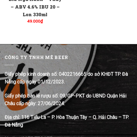
– ABV 4.6% IBU 20 –
Lon 330ml
49.000
₫
CÔNG TY TNHH MÊ BEER
Giấy phép kinh doanh số: 0402216665 do sở KHĐT TP. Đà
Nẵng cấp ngày 01/12/2023.
Giấy phép bán lẻ rượu số: 09/GP-PKT do UBND Quận Hải
Châu cấp ngày: 27/06/2024.
Địa chỉ:
116 Tiểu La – P. Hòa Thuận Tây – Q. Hải Châu – TP.
Đà Nẵng