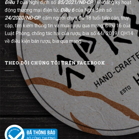
Điều 1
của Nghị định số
85/2021/NĐ-CP
) về đăng ký hoạt
động thương mại điện tử;
Điều 6
của Nghị định số
24/2020/NĐ-CP
cấm người chưa đủ 18 tuổi tiếp cận, truy
cập, tìm kiếm thông tin và mua rượu qua mạng; Điều 16 của
Luật Phòng, chống tác hại của rượu, bia số 44/ 2019/ QH14
về điều kiện bán rượu, bia qua mạng.
THEO DÕI CHÚNG TÔI TRÊN FACEBOOK