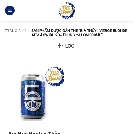
Bỏ
qua
nội
dung
TRANG CHỦ
/
SẢN PHẨM ĐƯỢC GẮN THẺ “BIA THỦY - VIERGE BLONDE -
ABV 4.6% IBU 20 - THÙNG 24 LON 330ML”
LỌC
Bia Ngũ Hành – Thủy