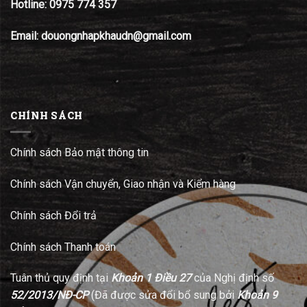
Hotline:
0975 774 357
Email: douongnhapkhaudn@gmail.com
CHÍNH SÁCH
Chính sách Bảo mật thông tin
Chính sách Vận chuyển, Giao nhận và Kiểm hàng
Chính sách Đổi trả
Chính sách Thanh toán
Tuân thủ quy định tại
Khoản 1 Điều 27
của Nghị định số
52/2013/NĐ-CP
(Đã được sửa đổi bổ sung bởi
Khoản 9