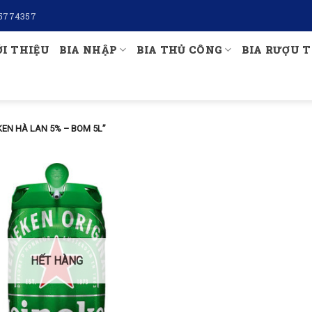
5774357
ỚI THIỆU
BIA NHẬP
BIA THỦ CÔNG
BIA RƯỢU T
EN HÀ LAN 5% – BOM 5L”
HẾT HÀNG