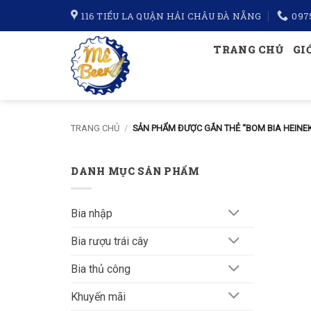
Bỏ
116 TIỂU LA QUẬN HẢI CHÂU ĐÀ NẴNG
097
qua
nội
TRANG CHỦ
GI
dung
TRANG CHỦ
/
SẢN PHẨM ĐƯỢC GẮN THẺ “BOM BIA HEINEK
DANH MỤC SẢN PHẨM
Bia nhập
Bia rượu trái cây
Bia thủ công
Khuyến mãi