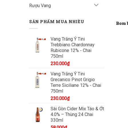
Rượu Vang
SẢN PHẨM MUA NHIỀU
Bom 
Vang Trắng Ý Tini
Trebbiano Chardonnay
Rubicone 12% - Chai
750ml
230.000
₫
Vang Trắng Ý Tini
Grecanico Pinot Grigio
Terre Siciliane 12% - Chai
750ml
230.000
₫
Sài Gòn Cider Mix Táo & Ớt
4.0% – Thùng 24 Chai
330ml
58.000
₫