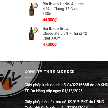
Bia Ibiero HaNoi Autumn
4.6% - Thùng 12 Chai
330ml
44.000
₫
Bia Ibiero Brown
Chocolate 5.5% - Thùng 12
Chai 330ml
47.000
₫
CÔNG TY TNHH MÊ BEER
Giấy phép kinh doanh số: 0402216665 do sở KH
TP. Đà Nẵng cấp ngày 01/12/2023.
Giấy phép bán lẻ rượu số: 09/GP-PKT do UBND
Quận Hải Châu cấp ngày: 27/06/2024.