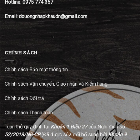
Hotline:
0975 774 357
Email: douongnhapkhaudn@gmail.com
CHÍNH SÁCH
Chính sách Bảo mật thông tin
Chính sách Vận chuyển, Giao nhận và Kiểm hàng
Chính sách Đổi trả
Chính sách Thanh toán
Tuân thủ quy định tại
Khoản 1 Điều 27
của Nghị định số
52/2013/NĐ-CP
(Đã được sửa đổi bổ sung bởi
Khoản 9