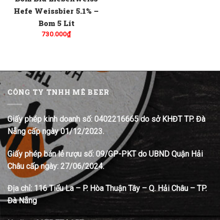
Hefe Weissbier 5.1% –
Bom 5 Lít
730.000
₫
CÔNG TY TNHH MÊ BEER
Giấy phép kinh doanh số: 0402216665 do sở KHĐT TP. Đà
Nẵng cấp ngày 01/12/2023.
Giấy phép bán lẻ rượu số: 09/GP-PKT do UBND Quận Hải
Châu cấp ngày: 27/06/2024.
Địa chỉ:
116 Tiểu La – P. Hòa Thuận Tây – Q. Hải Châu – TP.
Đà Nẵng