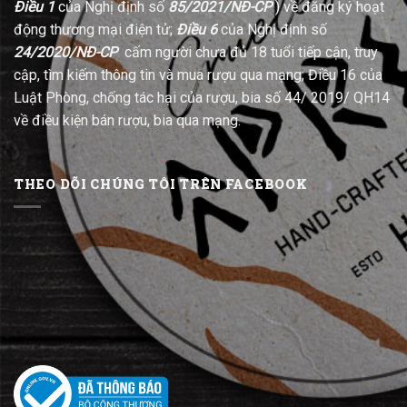
Điều 1
của Nghị định số
85/2021/NĐ-CP
) về đăng ký hoạt
động thương mại điện tử;
Điều 6
của Nghị định số
24/2020/NĐ-CP
cấm người chưa đủ 18 tuổi tiếp cận, truy
cập, tìm kiếm thông tin và mua rượu qua mạng; Điều 16 của
Luật Phòng, chống tác hại của rượu, bia số 44/ 2019/ QH14
về điều kiện bán rượu, bia qua mạng.
THEO DÕI CHÚNG TÔI TRÊN FACEBOOK