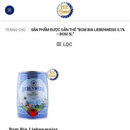
Bỏ
qua
nội
dung
TRANG CHỦ
/
SẢN PHẨM ĐƯỢC GẮN THẺ “BOM BIA LIEBENWEISS 5.1%
– BOM 5L”
LỌC
Bom Bia Liebenweiss