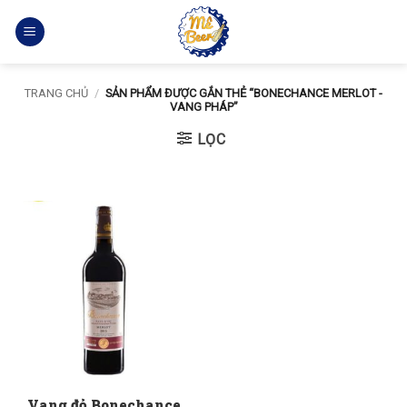
Bỏ
qua
nội
dung
TRANG CHỦ
/
SẢN PHẨM ĐƯỢC GẮN THẺ “BONECHANCE MERLOT -
VANG PHÁP”
LỌC
Vang đỏ Bonechance