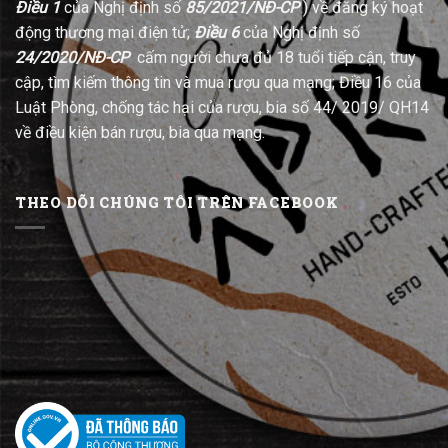
Điều 1
của Nghị định số
85/2021/NĐ-CP
) về đăng ký hoạt
động thương mại điện tử;
Điều 6
của Nghị định số
24/2020/NĐ-CP
cấm người chưa đủ 18 tuổi tiếp cận, truy
cập, tìm kiếm thông tin và mua rượu qua mạng; Điều 16 của
Luật Phòng, chống tác hại của rượu, bia số 44/ 2019/ QH14
về điều kiện bán rượu, bia qua mạng.
THEO DÕI CHÚNG TÔI TRÊN FACEBOOK