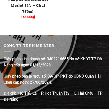
Merlot 14% – Chai
750ml
345.000
₫
CÔNG TY TNHH MÊ BEER
Giấy phép kinh doanh số: 0402216665 do sở KHĐT TP. Đà
Nẵng cấp ngày 01/12/2023.
Giấy phép bán lẻ rượu số: 09/GP-PKT do UBND Quận Hải
Châu cấp ngày: 27/06/2024.
Địa chỉ:
116 Tiểu La – P. Hòa Thuận Tây – Q. Hải Châu – TP.
Đà Nẵng