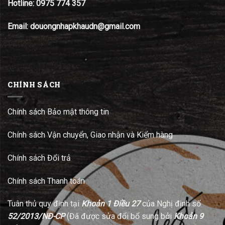
Hotline:
0975 774 357
Email: douongnhapkhaudn@gmail.com
CHÍNH SÁCH
Chính sách Bảo mật thông tin
Chính sách Vận chuyển, Giao nhận và Kiểm hàng
Chính sách Đổi trả
Chính sách Thanh toán
Tuân thủ quy định tại
Khoản 1 Điều 27
của Nghị định số
52/2013/NĐ-CP
(Đã được sửa đổi bổ sung bởi
Khoản 9