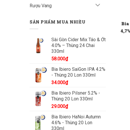
Rượu Vang
SẢN PHẨM MUA NHIỀU
Bia
4,7
Sài Gòn Cider Mix Táo & Ớt
4.0% – Thùng 24 Chai
330ml
58.000
₫
Bia Ibiero SaiGon IPA 4.2%
- Thùng 20 Lon 330ml
34.000
₫
Bia Ibiero Pilsner 5.2% -
Thùng 20 Lon 330ml
29.000
₫
Bia Ibiero HaNoi Autumn
4.6% - Thùng 20 Lon
330ml