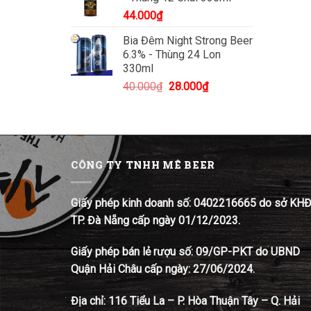
44.000
₫
Bia Đêm Night Strong Beer
6.3% - Thùng 24 Lon
330ml
Giá
Giá
40.000
₫
28.000
₫
gốc
hiện
là:
tại
40.000₫.
là:
28.000₫.
CÔNG TY TNHH MÊ BEER
Giấy phép kinh doanh số: 0402216665 do sở KH
TP. Đà Nẵng cấp ngày 01/12/2023.
Giấy phép bán lẻ rượu số: 09/GP-PKT do UBND
Quận Hải Châu cấp ngày: 27/06/2024.
Địa chỉ:
116 Tiểu La – P. Hòa Thuận Tây – Q. Hải