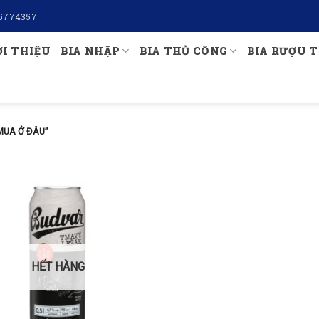
5774357
ỚI THIỆU
BIA NHẬP
BIA THỦ CÔNG
BIA RƯỢU T
MUA Ở ĐÂU”
HẾT HÀNG