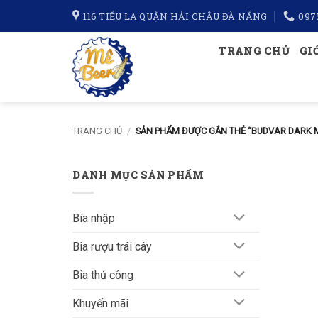
Bỏ
116 TIỂU LA QUẬN HẢI CHÂU ĐÀ NẴNG
097
qua
nội
TRANG CHỦ
GI
dung
TRANG CHỦ
/
SẢN PHẨM ĐƯỢC GẮN THẺ “BUDVAR DARK 
DANH MỤC SẢN PHẨM
Bia nhập
Bia rượu trái cây
Bia thủ công
Khuyến mãi