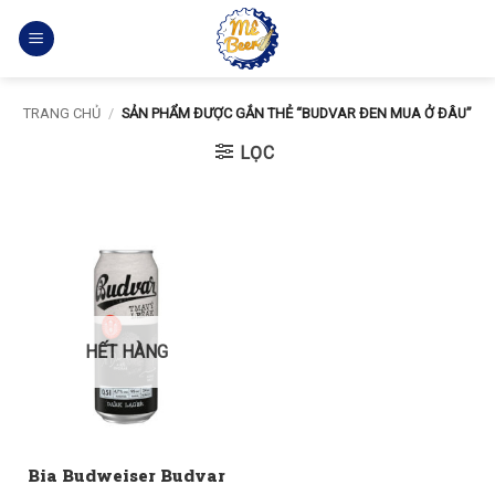
Bỏ
qua
nội
dung
TRANG CHỦ
/
SẢN PHẨM ĐƯỢC GẮN THẺ “BUDVAR ĐEN MUA Ở ĐÂU”
LỌC
HẾT HÀNG
Bia Budweiser Budvar