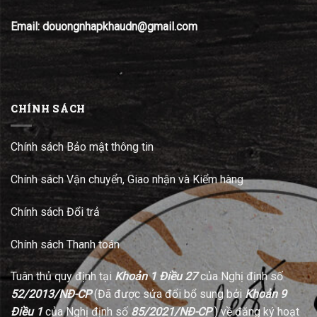
Email: douongnhapkhaudn@gmail.com
CHÍNH SÁCH
Chính sách Bảo mật thông tin
Chính sách Vận chuyển, Giao nhận và Kiểm hàng
Chính sách Đổi trả
Chính sách Thanh toán
Tuân thủ quy định tại
Khoản 1 Điều 27
của Nghị định số
52/2013/NĐ-CP
(Đã được sửa đổi bổ sung bởi
Khoản 9
Điều 1
của Nghị định số
85/2021/NĐ-CP
) về đăng ký hoạt