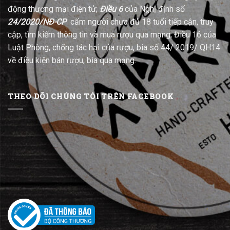
động thương mại điện tử;
Điều 6
của Nghị định số
24/2020/NĐ-CP
cấm người chưa đủ 18 tuổi tiếp cận, truy
cập, tìm kiếm thông tin và mua rượu qua mạng; Điều 16 của
Luật Phòng, chống tác hại của rượu, bia số 44/ 2019/ QH14
về điều kiện bán rượu, bia qua mạng.
THEO DÕI CHÚNG TÔI TRÊN FACEBOOK