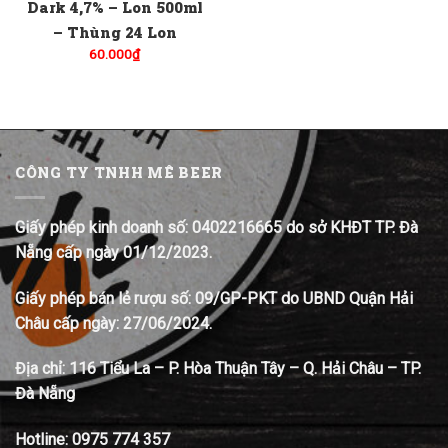
Dark 4,7% – Lon 500ml
– Thùng 24 Lon
60.000
₫
CÔNG TY TNHH MÊ BEER
Giấy phép kinh doanh số: 0402216665 do sở KHĐT TP. Đà
Nẵng cấp ngày 01/12/2023.
Giấy phép bán lẻ rượu số: 09/GP-PKT do UBND Quận Hải
Châu cấp ngày: 27/06/2024.
Địa chỉ:
116 Tiểu La – P. Hòa Thuận Tây – Q. Hải Châu – TP.
Đà Nẵng
Hotline:
0975 774 357