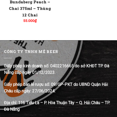
Bundaberg Peach –
Chai 375ml – Thùng
12 Chai
55.000
₫
CÔNG TY TNHH MÊ BEER
Giấy phép kinh doanh số: 0402216665 do sở KHĐT TP. Đà
Nẵng cấp ngày 01/12/2023.
Giấy phép bán lẻ rượu số: 09/GP-PKT do UBND Quận Hải
Châu cấp ngày: 27/06/2024.
Địa chỉ:
116 Tiểu La – P. Hòa Thuận Tây – Q. Hải Châu – TP.
Đà Nẵng