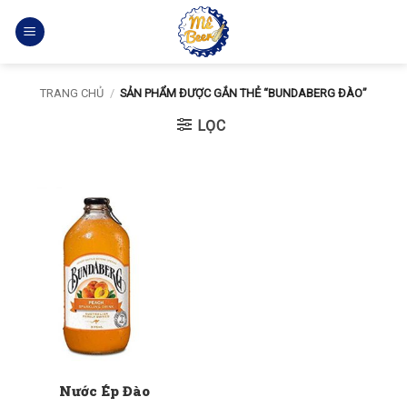
Bỏ
qua
nội
dung
TRANG CHỦ
/
SẢN PHẨM ĐƯỢC GẮN THẺ “BUNDABERG ĐÀO”
LỌC
Nước Ép Đào