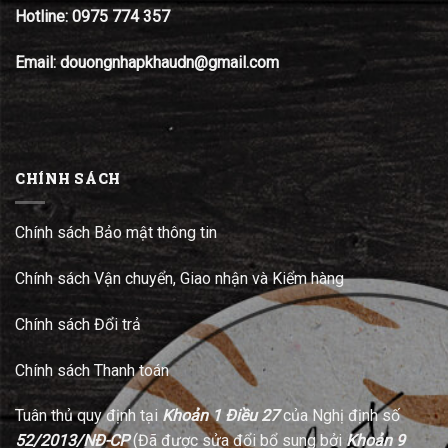
Hotline:
0975 774 357
Email: douongnhapkhaudn@gmail.com
CHÍNH SÁCH
Chính sách Bảo mật thông tin
Chính sách Vận chuyển, Giao nhận và Kiểm hàng
Chính sách Đổi trả
Chính sách Thanh toán
Tuân thủ quy định tại
Khoản 1 Điều 27
của Nghị định số
52/2013/NĐ-CP
(Đã được sửa đổi bổ sung bởi
Khoản 9