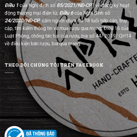
Điều 1
của Nghị định số
85/2021/NĐ-CP
) về đăng ký hoạt
động thương mại điện tử;
Điều 6
của Nghị định số
24/2020/NĐ-CP
cấm người chưa đủ 18 tuổi tiếp cận, truy
cập, tìm kiếm thông tin và mua rượu qua mạng; Điều 16 của
Luật Phòng, chống tác hại của rượu, bia số 44/ 2019/ QH14
về điều kiện bán rượu, bia qua mạng.
THEO DÕI CHÚNG TÔI TRÊN FACEBOOK