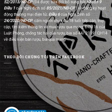
52/2013/NĐ-CP
(Đã được sửa đổi bổ sung bởi
Khoản 9
Điều 1
của Nghị định số
85/2021/NĐ-CP
) về đăng ký hoạt
động thương mại điện tử;
Điều 6
của Nghị định số
24/2020/NĐ-CP
cấm người chưa đủ 18 tuổi tiếp cận, truy
cập, tìm kiếm thông tin và mua rượu qua mạng; Điều 16 của
Luật Phòng, chống tác hại của rượu, bia số 44/ 2019/ QH14
về điều kiện bán rượu, bia qua mạng.
THEO DÕI CHÚNG TÔI TRÊN FACEBOOK