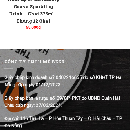
Guava Sparkling
Drink – Chai 375ml –
Thùng 12 Chai
55.000
₫
CÔNG TY TNHH MÊ BEER
Giấy phép kinh doanh số: 0402216665 do sở KHĐT TP. Đà
Nẵng cấp ngày 01/12/2023.
Giấy phép bán lẻ rượu số: 09/GP-PKT do UBND Quận Hải
Châu cấp ngày: 27/06/2024.
Địa chỉ:
116 Tiểu La – P. Hòa Thuận Tây – Q. Hải Châu – TP.
Đà Nẵng