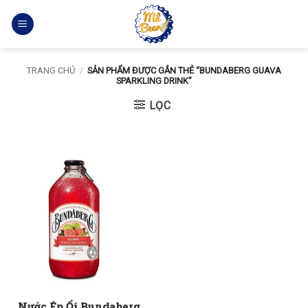
Bỏ
qua
nội
dung
TRANG CHỦ
/
SẢN PHẨM ĐƯỢC GẮN THẺ “BUNDABERG GUAVA
SPARKLING DRINK”
LỌC
Nước Ép Ổi Bundaberg