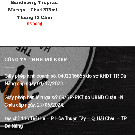
Bundaberg Tropical
Mango – Chai 375ml –
Thùng 12 Chai
55.000
₫
CÔNG TY TNHH MÊ BEER
Giấy phép kinh doanh số: 0402216665 do sở KHĐT TP. Đà
Nẵng cấp ngày 01/12/2023.
Giấy phép bán lẻ rượu số: 09/GP-PKT do UBND Quận Hải
Châu cấp ngày: 27/06/2024.
Địa chỉ:
116 Tiểu La – P. Hòa Thuận Tây – Q. Hải Châu – TP.
Đà Nẵng