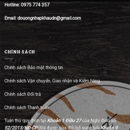
Hotline:
0975 774 357
Email: douongnhapkhaudn@gmail.com
CHÍNH SÁCH
Chính sách Bảo mật thông tin
Chính sách Vận chuyển, Giao nhận và Kiểm hàng
Chính sách Đổi trả
Chính sách Thanh toán
Tuân thủ quy định tại
Khoản 1 Điều 27
của Nghị định số
52/2013/NĐ-CP
(Đã được sửa đổi bổ sung bởi
Khoản 9