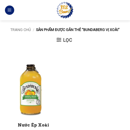
Bỏ
qua
nội
dung
TRANG CHỦ
/
SẢN PHẨM ĐƯỢC GẮN THẺ “BUNDABERG VỊ XOÀI”
LỌC
Nước Ép Xoài