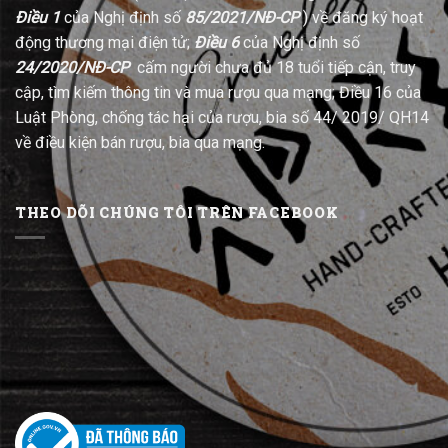
Điều 1
của Nghị định số
85/2021/NĐ-CP
) về đăng ký hoạt
động thương mại điện tử;
Điều 6
của Nghị định số
24/2020/NĐ-CP
cấm người chưa đủ 18 tuổi tiếp cận, truy
cập, tìm kiếm thông tin và mua rượu qua mạng; Điều 16 của
Luật Phòng, chống tác hại của rượu, bia số 44/ 2019/ QH14
về điều kiện bán rượu, bia qua mạng.
THEO DÕI CHÚNG TÔI TRÊN FACEBOOK