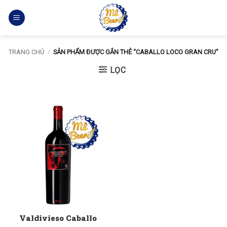
Bỏ
qua
nội
dung
TRANG CHỦ
/
SẢN PHẨM ĐƯỢC GẮN THẺ “CABALLO LOCO GRAN CRU”
LỌC
Valdivieso Caballo