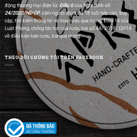
động thương mại điện tử;
Điều 6
của Nghị định số
24/2020/NĐ-CP
cấm người chưa đủ 18 tuổi tiếp cận, truy
cập, tìm kiếm thông tin và mua rượu qua mạng; Điều 16 của
Luật Phòng, chống tác hại của rượu, bia số 44/ 2019/ QH14
về điều kiện bán rượu, bia qua mạng.
THEO DÕI CHÚNG TÔI TRÊN FACEBOOK