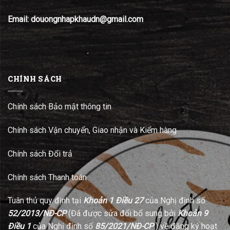
Email: douongnhapkhaudn@gmail.com
CHÍNH SÁCH
Chính sách Bảo mật thông tin
Chính sách Vận chuyển, Giao nhận và Kiểm hàng
Chính sách Đổi trả
Chính sách Thanh toán
Tuân thủ quy định tại
Khoản 1 Điều 27
của Nghị định số
52/2013/NĐ-CP
(Đã được sửa đổi bổ sung bởi
Khoản 9
Điều 1
của Nghị định số
85/2021/NĐ-CP
) về đăng ký hoạt