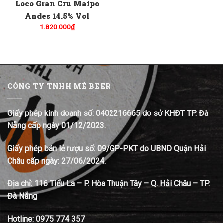
Loco Gran Cru Maipo
Andes 14.5% Vol
1.820.000
₫
CÔNG TY TNHH MÊ BEER
Giấy phép kinh doanh số: 0402216665 do sở KHĐT TP. Đà
Nẵng cấp ngày 01/12/2023.
Giấy phép bán lẻ rượu số: 09/GP-PKT do UBND Quận Hải
Châu cấp ngày: 27/06/2024.
Địa chỉ:
116 Tiểu La – P. Hòa Thuận Tây – Q. Hải Châu – TP.
Đà Nẵng
Hotline:
0975 774 357