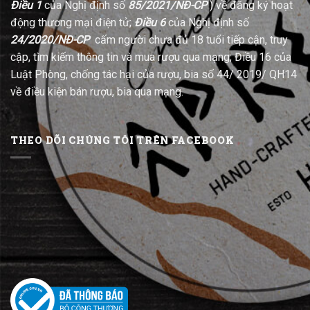
Điều 1
của Nghị định số
85/2021/NĐ-CP
) về đăng ký hoạt
động thương mại điện tử;
Điều 6
của Nghị định số
24/2020/NĐ-CP
cấm người chưa đủ 18 tuổi tiếp cận, truy
cập, tìm kiếm thông tin và mua rượu qua mạng; Điều 16 của
Luật Phòng, chống tác hại của rượu, bia số 44/ 2019/ QH14
về điều kiện bán rượu, bia qua mạng.
THEO DÕI CHÚNG TÔI TRÊN FACEBOOK