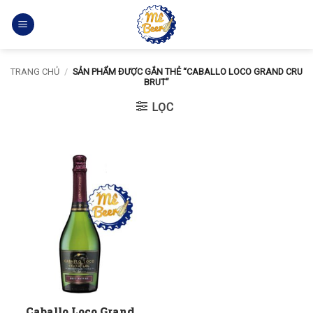
Bỏ
qua
nội
dung
TRANG CHỦ
/
SẢN PHẨM ĐƯỢC GẮN THẺ “CABALLO LOCO GRAND CRU
BRUT”
LỌC
Caballo Loco Grand