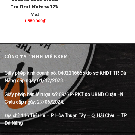
Cru Brut Nature 12%
Vol
1.550.000
₫
CÔNG TY TNHH MÊ BEER
Giấy phép kinh doanh số: 0402216665 do sở KHĐT TP. Đà
Nẵng cấp ngày 01/12/2023.
Giấy phép bán lẻ rượu số: 09/GP-PKT do UBND Quận Hải
Châu cấp ngày: 27/06/2024.
Địa chỉ:
116 Tiểu La – P. Hòa Thuận Tây – Q. Hải Châu – TP.
Đà Nẵng