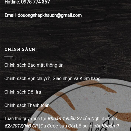
Hotline:
0975 774 357
Email: douongnhapkhaudn@gmail.com
CHÍNH SÁCH
Chính sách Bảo mật thông tin
Chính sách Vận chuyển, Giao nhận và Kiểm hàng
Chính sách Đổi trả
Chính sách Thanh toán
Tuân thủ quy định tại
Khoản 1 Điều 27
của Nghị định số
52/2013/NĐ-CP
(Đã được sửa đổi bổ sung bởi
Khoản 9