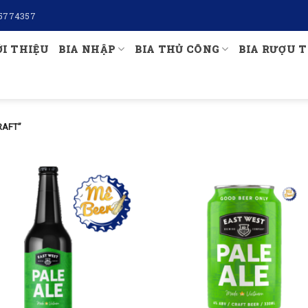
5774357
ỚI THIỆU
BIA NHẬP
BIA THỦ CÔNG
BIA RƯỢU T
RAFT”