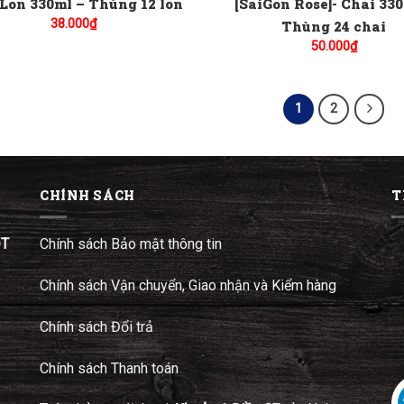
 Lon 330ml – Thùng 12 lon
[SaiGon Rose]- Chai 330
38.000
₫
Thùng 24 chai
50.000
₫
1
2
CHÍNH SÁCH
T
ĐT
Chính sách Bảo mật thông tin
Chính sách Vận chuyển, Giao nhận và Kiểm hàng
Chính sách Đổi trả
Chính sách Thanh toán