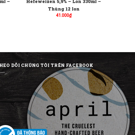
ml –
Hefeweizen 5,9% – Lon 330ml –
Thùng 12 lon
41.000
₫
HEO DÕI CHÚNG TÔI TRÊN FACEBOOK