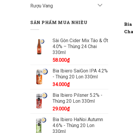
Rượu Vang
SẢN PHẨM MUA NHIỀU
Bia
Cha
Sài Gòn Cider Mix Táo & Ớt
4.0% – Thùng 24 Chai
330ml
58.000
₫
Bia Ibiero SaiGon IPA 4.2%
- Thùng 20 Lon 330ml
34.000
₫
Bia Ibiero Pilsner 5.2% -
Thùng 20 Lon 330ml
29.000
₫
Bia Ibiero HaNoi Autumn
4.6% - Thùng 20 Lon
330ml