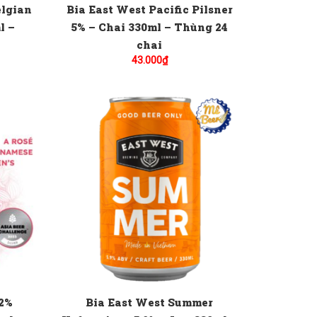
elgian
Bia East West Pacific Pilsner
l –
5% – Chai 330ml – Thùng 24
chai
43.000
₫
.2%
Bia East West Summer