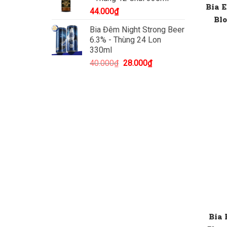
Bia 
44.000
₫
Blo
Bia Đêm Night Strong Beer
6.3% - Thùng 24 Lon
330ml
Giá
Giá
40.000
₫
28.000
₫
gốc
hiện
là:
tại
40.000₫.
là:
28.000₫.
Bia 