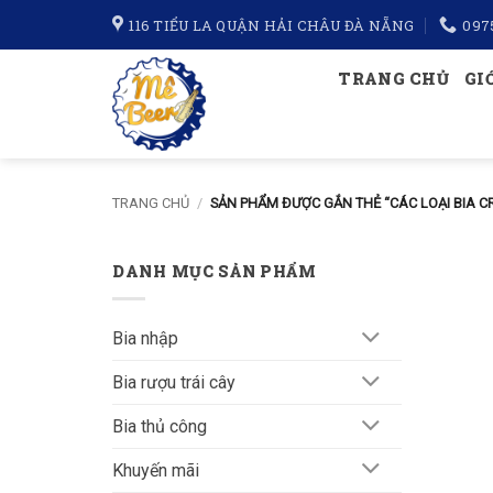
Bỏ
116 TIỂU LA QUẬN HẢI CHÂU ĐÀ NẴNG
097
qua
nội
TRANG CHỦ
GI
dung
TRANG CHỦ
/
SẢN PHẨM ĐƯỢC GẮN THẺ “CÁC LOẠI BIA C
DANH MỤC SẢN PHẨM
Bia nhập
Bia rượu trái cây
Bia thủ công
Khuyến mãi