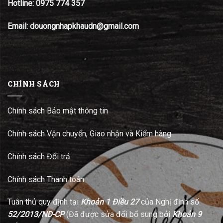
Hotline:
0975 774 357
Email: douongnhapkhaudn@gmail.com
CHÍNH SÁCH
Chính sách Bảo mật thông tin
Chính sách Vận chuyển, Giao nhận và Kiểm hàng
Chính sách Đổi trả
Chính sách Thanh toán
Tuân thủ quy định tại
Khoản 1 Điều 27
của Nghị định số
52/2013/NĐ-CP
(Đã được sửa đổi bổ sung bởi
Khoản 9