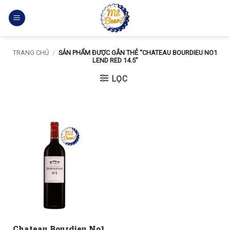
Bỏ
qua
nội
dung
TRANG CHỦ
/
SẢN PHẨM ĐƯỢC GẮN THẺ “CHATEAU BOURDIEU NO1
LEND RED 14.5”
LỌC
Chateau Bourdieu No1