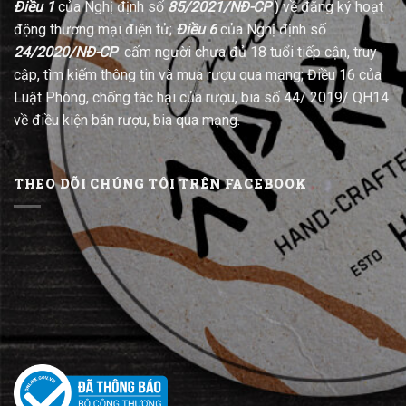
Điều 1
của Nghị định số
85/2021/NĐ-CP
) về đăng ký hoạt
động thương mại điện tử;
Điều 6
của Nghị định số
24/2020/NĐ-CP
cấm người chưa đủ 18 tuổi tiếp cận, truy
cập, tìm kiếm thông tin và mua rượu qua mạng; Điều 16 của
Luật Phòng, chống tác hại của rượu, bia số 44/ 2019/ QH14
về điều kiện bán rượu, bia qua mạng.
THEO DÕI CHÚNG TÔI TRÊN FACEBOOK