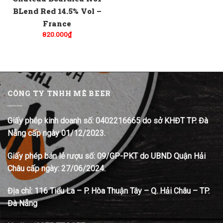
BLend Red 14.5% Vol –
France
820.000
₫
CÔNG TY TNHH MÊ BEER
Giấy phép kinh doanh số: 0402216665 do sở KHĐT TP. Đà
Nẵng cấp ngày 01/12/2023.
Giấy phép bán lẻ rượu số: 09/GP-PKT do UBND Quận Hải
Châu cấp ngày: 27/06/2024.
Địa chỉ:
116 Tiểu La – P. Hòa Thuận Tây – Q. Hải Châu – TP.
Đà Nẵng