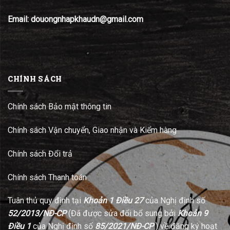
Email: douongnhapkhaudn@gmail.com
CHÍNH SÁCH
Chính sách Bảo mật thông tin
Chính sách Vận chuyển, Giao nhận và Kiểm hàng
Chính sách Đổi trả
Chính sách Thanh toán
Tuân thủ quy định tại
Khoản 1 Điều 27
của Nghị định số
52/2013/NĐ-CP
(Đã được sửa đổi bổ sung bởi
Khoản 9
Điều 1
của Nghị định số
85/2021/NĐ-CP
) về đăng ký hoạt