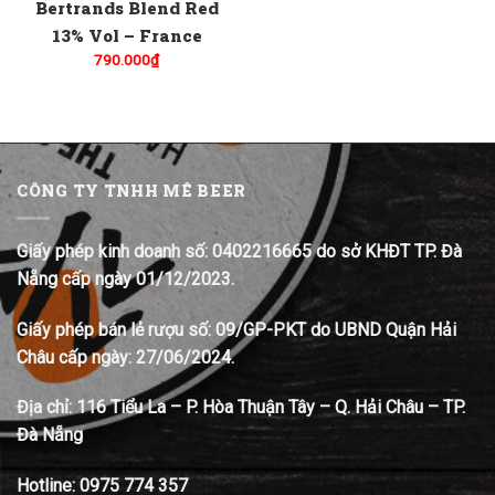
Bertrands Blend Red
13% Vol – France
790.000
₫
CÔNG TY TNHH MÊ BEER
Giấy phép kinh doanh số: 0402216665 do sở KHĐT TP. Đà
Nẵng cấp ngày 01/12/2023.
Giấy phép bán lẻ rượu số: 09/GP-PKT do UBND Quận Hải
Châu cấp ngày: 27/06/2024.
Địa chỉ:
116 Tiểu La – P. Hòa Thuận Tây – Q. Hải Châu – TP.
Đà Nẵng
Hotline:
0975 774 357