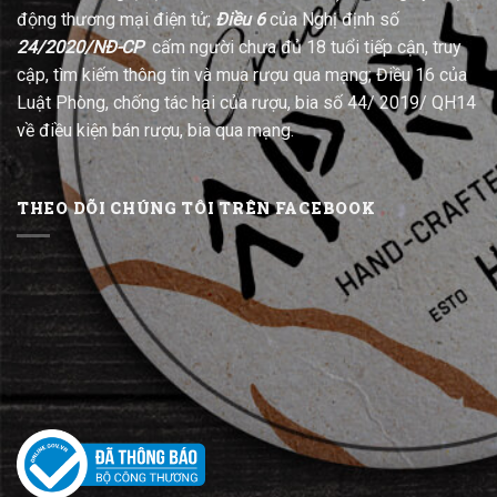
động thương mại điện tử;
Điều 6
của Nghị định số
24/2020/NĐ-CP
cấm người chưa đủ 18 tuổi tiếp cận, truy
cập, tìm kiếm thông tin và mua rượu qua mạng; Điều 16 của
Luật Phòng, chống tác hại của rượu, bia số 44/ 2019/ QH14
về điều kiện bán rượu, bia qua mạng.
THEO DÕI CHÚNG TÔI TRÊN FACEBOOK