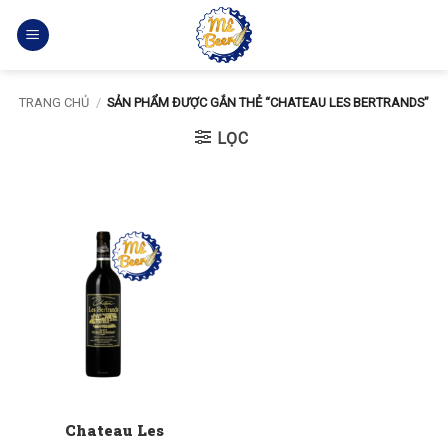
Bỏ
qua
nội
dung
TRANG CHỦ
/
SẢN PHẨM ĐƯỢC GẮN THẺ “CHATEAU LES BERTRANDS”
LỌC
Chateau Les