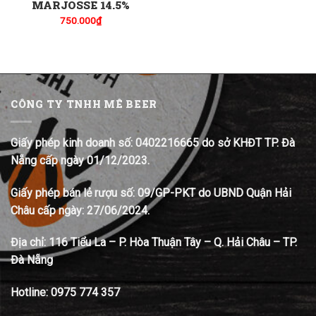
MARJOSSE 14.5%
750.000
₫
CÔNG TY TNHH MÊ BEER
Giấy phép kinh doanh số: 0402216665 do sở KHĐT TP. Đà
Nẵng cấp ngày 01/12/2023.
Giấy phép bán lẻ rượu số: 09/GP-PKT do UBND Quận Hải
Châu cấp ngày: 27/06/2024.
Địa chỉ:
116 Tiểu La – P. Hòa Thuận Tây – Q. Hải Châu – TP.
Đà Nẵng
Hotline:
0975 774 357