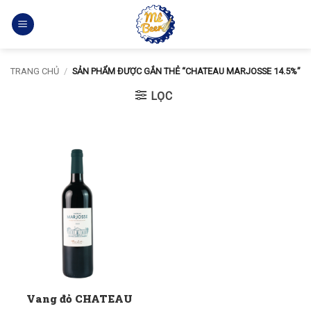
Bỏ
qua
nội
dung
TRANG CHỦ
/
SẢN PHẨM ĐƯỢC GẮN THẺ “CHATEAU MARJOSSE 14.5%”
LỌC
Vang đỏ CHATEAU