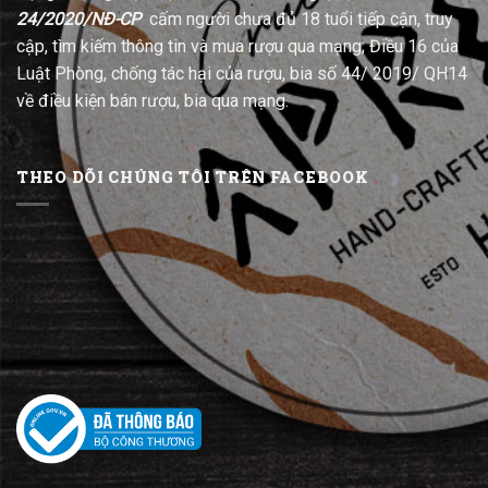
24/2020/NĐ-CP
cấm người chưa đủ 18 tuổi tiếp cận, truy
cập, tìm kiếm thông tin và mua rượu qua mạng; Điều 16 của
Luật Phòng, chống tác hại của rượu, bia số 44/ 2019/ QH14
về điều kiện bán rượu, bia qua mạng.
THEO DÕI CHÚNG TÔI TRÊN FACEBOOK