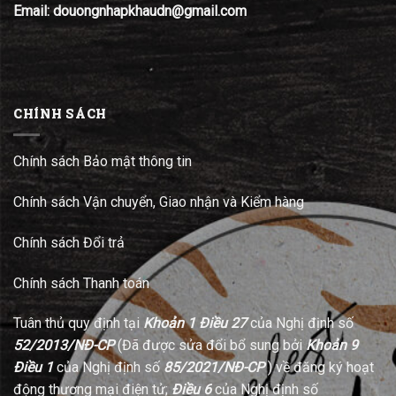
Email: douongnhapkhaudn@gmail.com
CHÍNH SÁCH
Chính sách Bảo mật thông tin
Chính sách Vận chuyển, Giao nhận và Kiểm hàng
Chính sách Đổi trả
Chính sách Thanh toán
Tuân thủ quy định tại
Khoản 1 Điều 27
của Nghị định số
52/2013/NĐ-CP
(Đã được sửa đổi bổ sung bởi
Khoản 9
Điều 1
của Nghị định số
85/2021/NĐ-CP
) về đăng ký hoạt
động thương mại điện tử;
Điều 6
của Nghị định số