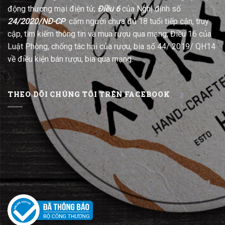
động thương mại điện tử;
Điều 6
của Nghị định số
24/2020/NĐ-CP
cấm người chưa đủ 18 tuổi tiếp cận, truy
cập, tìm kiếm thông tin và mua rượu qua mạng; Điều 16 của
Luật Phòng, chống tác hại của rượu, bia số 44/ 2019/ QH14
về điều kiện bán rượu, bia qua mạng.
THEO DÕI CHÚNG TÔI TRÊN FACEBOOK