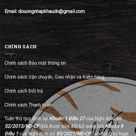
Email: douongnhapkhaudn@gmail.com
CHÍNH SÁCH
Chính sách Bảo mật thông tin
Chính sách Vận chuyển, Giao nhận và Kiểm hàng
Chính sách Đổi trả
Chính sách Thanh toán
Tuân thủ quy định tại
Khoản 1 Điều 27
của Nghị định số
52/2013/NĐ-CP
(Đã được sửa đổi bổ sung bởi
Khoản 9
Điều 1
của Nghị định số
85/2021/NĐ-CP
) về đăng ký hoạt