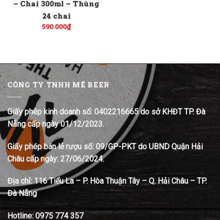
– Chai 300ml – Thùng
24 chai
590.000
₫
CÔNG TY TNHH MÊ BEER
Giấy phép kinh doanh số: 0402216665 do sở KHĐT TP. Đà
Nẵng cấp ngày 01/12/2023.
Giấy phép bán lẻ rượu số: 09/GP-PKT do UBND Quận Hải
Châu cấp ngày: 27/06/2024.
Địa chỉ:
116 Tiểu La – P. Hòa Thuận Tây – Q. Hải Châu – TP.
Đà Nẵng
Hotline:
0975 774 357