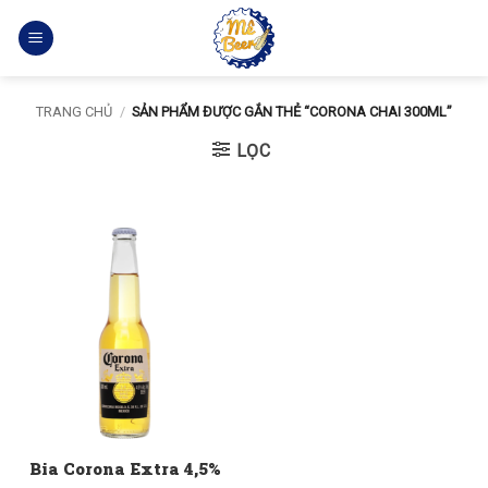
Bỏ
qua
nội
dung
TRANG CHỦ
/
SẢN PHẨM ĐƯỢC GẮN THẺ “CORONA CHAI 300ML”
LỌC
Bia Corona Extra 4,5%