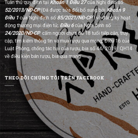
Tuân thủ quy định tại
Khoản 1 Điều 27
của Nghị định số
52/2013/NĐ-CP
(Đã được sửa đổi bổ sung bởi
Khoản 9
Điều 1
của Nghị định số
85/2021/NĐ-CP
) về đăng ký hoạt
động thương mại điện tử;
Điều 6
của Nghị định số
24/2020/NĐ-CP
cấm người chưa đủ 18 tuổi tiếp cận, truy
cập, tìm kiếm thông tin và mua rượu qua mạng; Điều 16 của
Luật Phòng, chống tác hại của rượu, bia số 44/ 2019/ QH14
về điều kiện bán rượu, bia qua mạng.
THEO DÕI CHÚNG TÔI TRÊN FACEBOOK