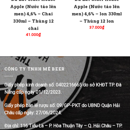
Apple (Nước táo lên
Apple (Nước táo lên
men) 4,6% – Chai
men) 4,6% – lon 330ml
330ml – Thùng 12
– Thùng 12 lon
37.000
₫
chai
41.000
₫
CÔNG TY TNHH MÊ BEER
Giấy phép kinh doanh số: 0402216665 do sở KHĐT TP. Đà
Nẵng cấp ngày 01/12/2023.
Giấy phép bán lẻ rượu số: 09/GP-PKT do UBND Quận Hải
Châu cấp ngày: 27/06/2024.
Địa chỉ:
116 Tiểu La – P. Hòa Thuận Tây – Q. Hải Châu – TP.