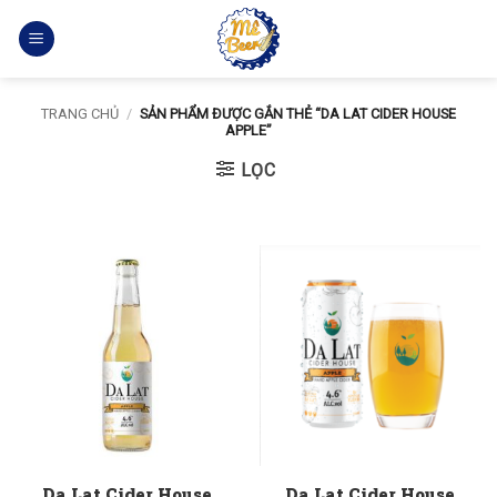
Bỏ
qua
nội
dung
TRANG CHỦ
/
SẢN PHẨM ĐƯỢC GẮN THẺ “DA LAT CIDER HOUSE
APPLE”
LỌC
Da Lat Cider House
Da Lat Cider House