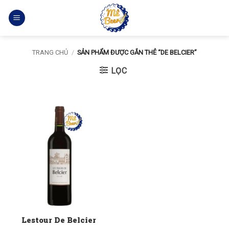
Bỏ
qua
nội
dung
TRANG CHỦ
/
SẢN PHẨM ĐƯỢC GẮN THẺ “DE BELCIER”
LỌC
Lestour De Belcier