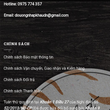
Hotline:
0975 774 357
Email: douongnhapkhaudn@gmail.com
CHÍNH SÁCH
Chính sách Bảo mật thông tin
Chính sách Vận chuyển, Giao nhận và Kiểm hàng
Chính sách Đổi trả
Chính sách Thanh toán
Tuân thủ quy định tại
Khoản 1 Điều 27
của Nghị định số
52/2013/NĐ-CP
(Đã được sửa đổi bổ sung bởi
Khoản 9