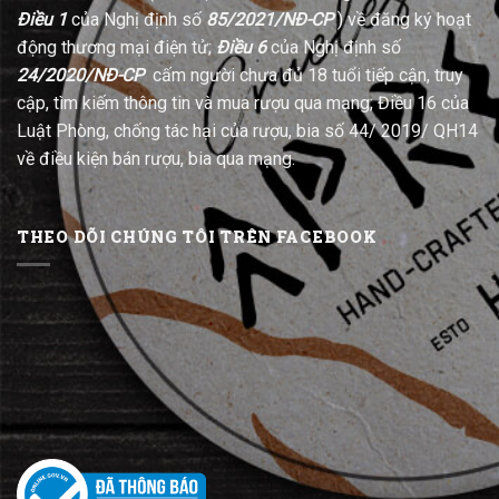
Điều 1
của Nghị định số
85/2021/NĐ-CP
) về đăng ký hoạt
động thương mại điện tử;
Điều 6
của Nghị định số
24/2020/NĐ-CP
cấm người chưa đủ 18 tuổi tiếp cận, truy
cập, tìm kiếm thông tin và mua rượu qua mạng; Điều 16 của
Luật Phòng, chống tác hại của rượu, bia số 44/ 2019/ QH14
về điều kiện bán rượu, bia qua mạng.
THEO DÕI CHÚNG TÔI TRÊN FACEBOOK