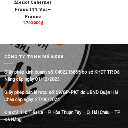
Merlot Cabernet
Franc 14% Vol –
France
1.700.000
₫
CÔNG TY TNHH MÊ BEER
Giấy phép kinh doanh số: 0402216665 do sở KHĐT TP. Đà
Nẵng cấp ngày 01/12/2023.
Giấy phép bán lẻ rượu số: 09/GP-PKT do UBND Quận Hải
Châu cấp ngày: 27/06/2024.
Địa chỉ:
116 Tiểu La – P. Hòa Thuận Tây – Q. Hải Châu – TP.
Đà Nẵng