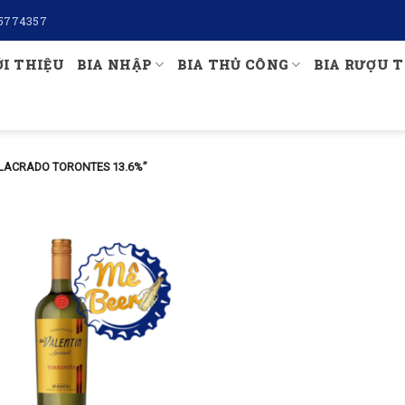
5774357
ỚI THIỆU
BIA NHẬP
BIA THỦ CÔNG
BIA RƯỢU T
LACRADO TORONTES 13.6%”