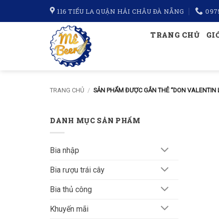
Bỏ
116 TIỂU LA QUẬN HẢI CHÂU ĐÀ NẴNG
097
qua
nội
TRANG CHỦ
GI
dung
TRANG CHỦ
/
SẢN PHẨM ĐƯỢC GẮN THẺ “DON VALENTIN 
DANH MỤC SẢN PHẨM
Bia nhập
Bia rượu trái cây
Bia thủ công
Khuyến mãi