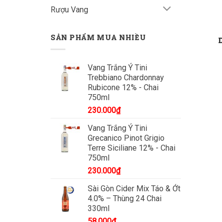
Rượu Vang
SẢN PHẨM MUA NHIỀU
Vang Trắng Ý Tini
Trebbiano Chardonnay
Rubicone 12% - Chai
750ml
230.000
₫
Vang Trắng Ý Tini
Grecanico Pinot Grigio
Terre Siciliane 12% - Chai
750ml
230.000
₫
Sài Gòn Cider Mix Táo & Ớt
4.0% – Thùng 24 Chai
330ml
58.000
₫