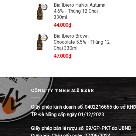
Bia Ibiero HaNoi Autumn
4.6% - Thùng 12 Chai
330ml
44.000
₫
Bia Ibiero Brown
Chocolate 5.5% - Thùng 12
Chai 330ml
47.000
₫
CÔNG TY TNHH MÊ BEER
Giấy phép kinh doanh số: 0402216665 do sở KH
TP. Đà Nẵng cấp ngày 01/12/2023.
Giấy phép bán lẻ rượu số: 09/GP-PKT do UBND
Quận Hải Châu cấp ngày: 27/06/2024.