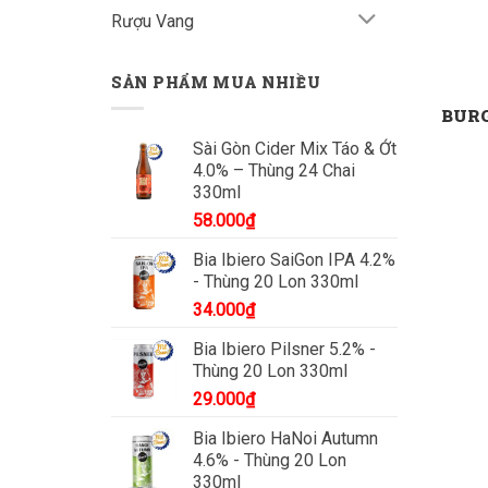
Rượu Vang
SẢN PHẨM MUA NHIỀU
BURG
Sài Gòn Cider Mix Táo & Ớt
4.0% – Thùng 24 Chai
330ml
58.000
₫
Bia Ibiero SaiGon IPA 4.2%
- Thùng 20 Lon 330ml
34.000
₫
Bia Ibiero Pilsner 5.2% -
Thùng 20 Lon 330ml
29.000
₫
Bia Ibiero HaNoi Autumn
4.6% - Thùng 20 Lon
330ml