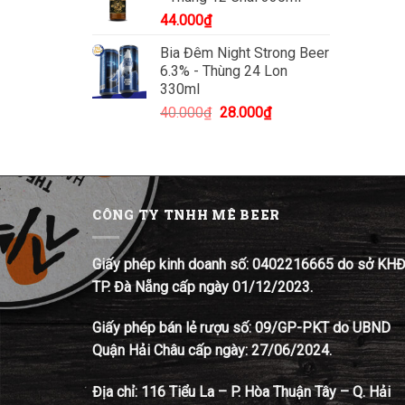
44.000
₫
Bia Đêm Night Strong Beer
6.3% - Thùng 24 Lon
330ml
Giá
Giá
40.000
₫
28.000
₫
gốc
hiện
là:
tại
40.000₫.
là:
28.000₫.
CÔNG TY TNHH MÊ BEER
Giấy phép kinh doanh số: 0402216665 do sở KH
TP. Đà Nẵng cấp ngày 01/12/2023.
Giấy phép bán lẻ rượu số: 09/GP-PKT do UBND
Quận Hải Châu cấp ngày: 27/06/2024.
Địa chỉ:
116 Tiểu La – P. Hòa Thuận Tây – Q. Hải