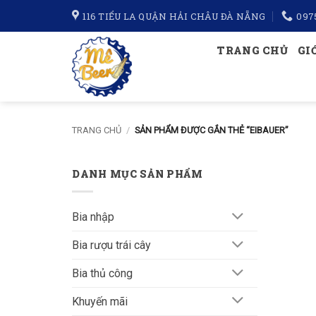
Bỏ
116 TIỂU LA QUẬN HẢI CHÂU ĐÀ NẴNG
097
qua
nội
TRANG CHỦ
GI
dung
TRANG CHỦ
/
SẢN PHẨM ĐƯỢC GẮN THẺ “EIBAUER”
DANH MỤC SẢN PHẨM
Bia nhập
Bia rượu trái cây
Bia thủ công
Khuyến mãi