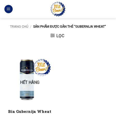
Bỏ
qua
nội
dung
TRANG CHỦ
/
SẢN PHẨM ĐƯỢC GẮN THẺ “GUBERNIJA WHEAT”
LỌC
HẾT HÀNG
Bia Gubernija Wheat