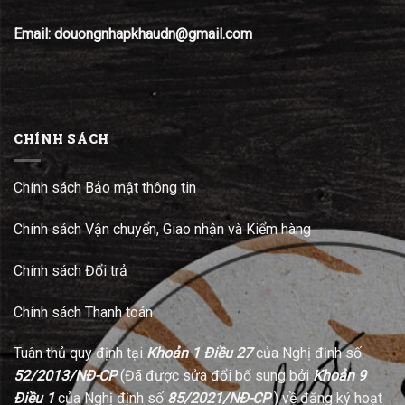
Email: douongnhapkhaudn@gmail.com
CHÍNH SÁCH
Chính sách Bảo mật thông tin
Chính sách Vận chuyển, Giao nhận và Kiểm hàng
Chính sách Đổi trả
Chính sách Thanh toán
Tuân thủ quy định tại
Khoản 1 Điều 27
của Nghị định số
52/2013/NĐ-CP
(Đã được sửa đổi bổ sung bởi
Khoản 9
Điều 1
của Nghị định số
85/2021/NĐ-CP
) về đăng ký hoạt