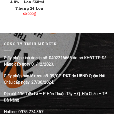
4.8% – Lon 568ml –
Thùng 24 Lon
40.000
₫
CÔNG TY TNHH MÊ BEER
Giấy phép kinh doanh số: 0402216665 do sở KHĐT TP. Đà
Nẵng cấp ngày 01/12/2023.
Giấy phép bán lẻ rượu số: 09/GP-PKT do UBND Quận Hải
Châu cấp ngày: 27/06/2024.
Địa chỉ:
116 Tiểu La – P. Hòa Thuận Tây – Q. Hải Châu – TP.
Đà Nẵng
Hotline:
0975 774 357