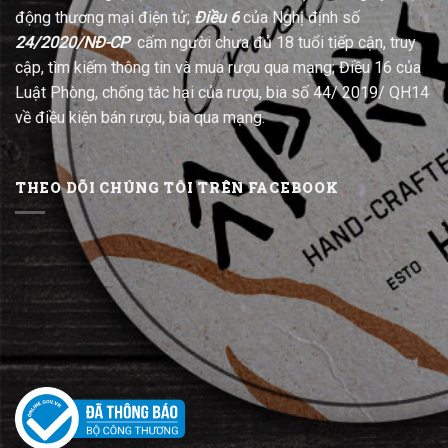
động thương mại điện tử;
Điều 6
của Nghị định số
24/2020/NĐ-CP
cấm người chưa đủ 18 tuổi tiếp cận, truy
cập, tìm kiếm thông tin và mua rượu qua mạng; Điều 16 của
Luật Phòng, chống tác hại của rượu, bia số 44/ 2019/ QH14
về điều kiện bán rượu, bia qua mạng.
THEO DÕI CHÚNG TÔI TRÊN FACEBOOK