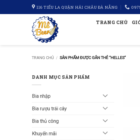
Bỏ
116 TIỂU LA QUẬN HẢI CHÂU ĐÀ NẴNG
097
qua
nội
TRANG CHỦ
GI
dung
TRANG CHỦ
/
SẢN PHẨM ĐƯỢC GẮN THẺ “HELLES”
DANH MỤC SẢN PHẨM
Bia nhập
Bia rượu trái cây
Bia thủ công
Khuyến mãi