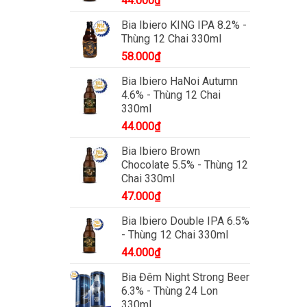
44.000
₫
Bia Ibiero KING IPA 8.2% -
Thùng 12 Chai 330ml
58.000
₫
Bia Ibiero HaNoi Autumn
4.6% - Thùng 12 Chai
330ml
44.000
₫
Bia Ibiero Brown
Chocolate 5.5% - Thùng 12
Chai 330ml
47.000
₫
Bia Ibiero Double IPA 6.5%
- Thùng 12 Chai 330ml
44.000
₫
Bia Đêm Night Strong Beer
6.3% - Thùng 24 Lon
330ml