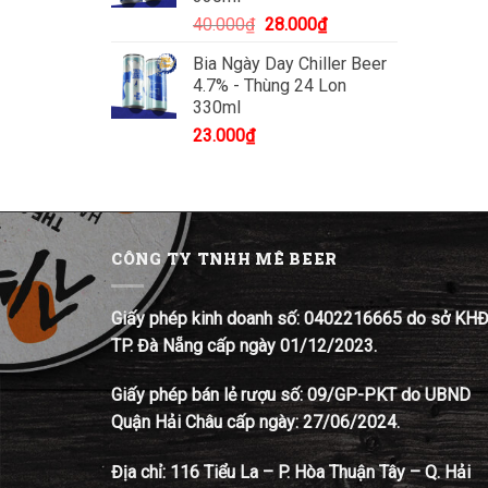
Giá
Giá
40.000
₫
28.000
₫
gốc
hiện
Bia Ngày Day Chiller Beer
là:
tại
4.7% - Thùng 24 Lon
40.000₫.
là:
330ml
28.000₫.
23.000
₫
CÔNG TY TNHH MÊ BEER
Giấy phép kinh doanh số: 0402216665 do sở KH
TP. Đà Nẵng cấp ngày 01/12/2023.
Giấy phép bán lẻ rượu số: 09/GP-PKT do UBND
Quận Hải Châu cấp ngày: 27/06/2024.
Địa chỉ:
116 Tiểu La – P. Hòa Thuận Tây – Q. Hải