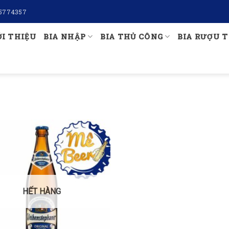
5774357
ỚI THIỆU
BIA NHẬP
BIA THỦ CÔNG
BIA RƯỢU T
HẾT HÀNG