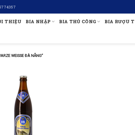
5774357
ỚI THIỆU
BIA NHẬP
BIA THỦ CÔNG
BIA RƯỢU T
ARZE WEISSE ĐÀ NẴNG”