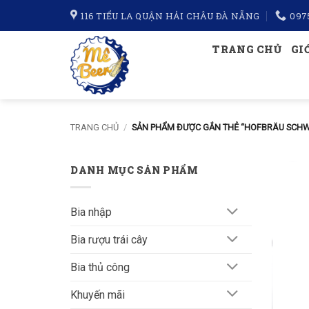
Bỏ
116 TIỂU LA QUẬN HẢI CHÂU ĐÀ NẴNG
097
qua
nội
TRANG CHỦ
GI
dung
TRANG CHỦ
/
SẢN PHẨM ĐƯỢC GẮN THẺ “HOFBRÄU SCHW
DANH MỤC SẢN PHẨM
Bia nhập
Bia rượu trái cây
Bia thủ công
Khuyến mãi