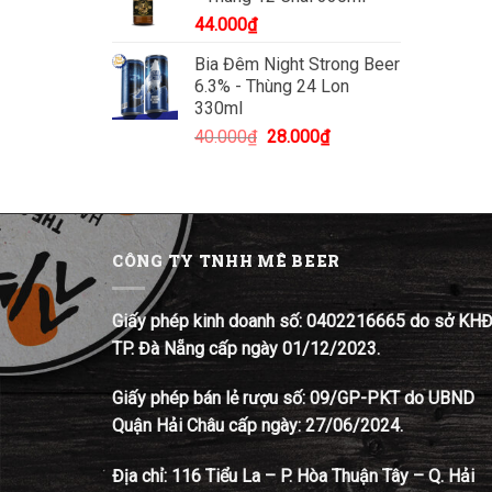
44.000
₫
Bia Đêm Night Strong Beer
6.3% - Thùng 24 Lon
330ml
Giá
Giá
40.000
₫
28.000
₫
gốc
hiện
là:
tại
40.000₫.
là:
28.000₫.
CÔNG TY TNHH MÊ BEER
Giấy phép kinh doanh số: 0402216665 do sở KH
TP. Đà Nẵng cấp ngày 01/12/2023.
Giấy phép bán lẻ rượu số: 09/GP-PKT do UBND
Quận Hải Châu cấp ngày: 27/06/2024.
Địa chỉ:
116 Tiểu La – P. Hòa Thuận Tây – Q. Hải