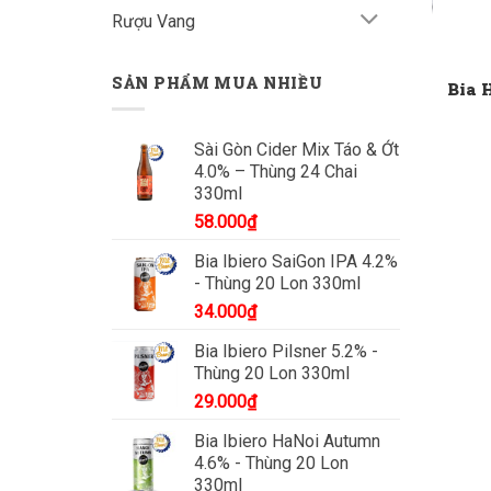
Rượu Vang
SẢN PHẨM MUA NHIỀU
Bia 
Sài Gòn Cider Mix Táo & Ớt
4.0% – Thùng 24 Chai
330ml
58.000
₫
Bia Ibiero SaiGon IPA 4.2%
- Thùng 20 Lon 330ml
34.000
₫
Bia Ibiero Pilsner 5.2% -
Thùng 20 Lon 330ml
29.000
₫
Bia Ibiero HaNoi Autumn
4.6% - Thùng 20 Lon
330ml