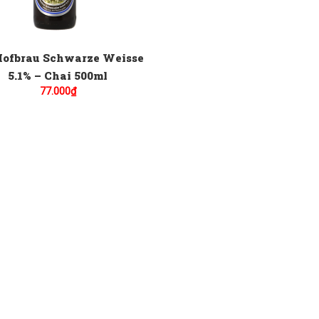
Hofbrau Schwarze Weisse
5.1% – Chai 500ml
77.000
₫