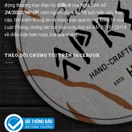
động thương mại điện tử;
Điều 6
của Nghị định số
24/2020/NĐ-CP
cấm người chưa đủ 18 tuổi tiếp cận, truy
cập, tìm kiếm thông tin và mua rượu qua mạng; Điều 16 của
Luật Phòng, chống tác hại của rượu, bia số 44/ 2019/ QH14
về điều kiện bán rượu, bia qua mạng.
THEO DÕI CHÚNG TÔI TRÊN FACEBOOK