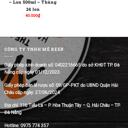
– Lon 500ml – Thùng
24 lon
40.000
₫
CÔNG TY TNHH MÊ BEER
Giấy phép kinh doanh số: 0402216665 do sở KHĐT TP. Đà
Nẵng cấp ngày 01/12/2023.
Giấy phép bán lẻ rượu số: 09/GP-PKT do UBND Quận Hải
Châu cấp ngày: 27/06/2024.
Địa chỉ:
116 Tiểu La – P. Hòa Thuận Tây – Q. Hải Châu – TP.
Đà Nẵng
Hotline:
0975 774 357