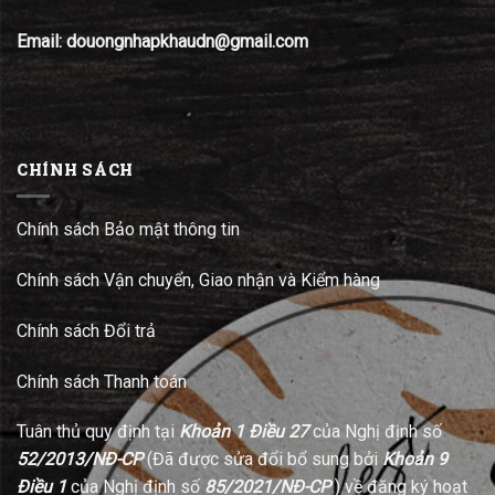
Email: douongnhapkhaudn@gmail.com
CHÍNH SÁCH
Chính sách Bảo mật thông tin
Chính sách Vận chuyển, Giao nhận và Kiểm hàng
Chính sách Đổi trả
Chính sách Thanh toán
Tuân thủ quy định tại
Khoản 1 Điều 27
của Nghị định số
52/2013/NĐ-CP
(Đã được sửa đổi bổ sung bởi
Khoản 9
Điều 1
của Nghị định số
85/2021/NĐ-CP
) về đăng ký hoạt