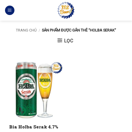
Bỏ
qua
nội
dung
TRANG CHỦ
/
SẢN PHẨM ĐƯỢC GẮN THẺ “HOLBA SERAK”
LỌC
Bia Holba Serak 4.7%