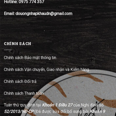
Hotline:
0975 774 357
Email: douongnhapkhaudn@gmail.com
CHÍNH SÁCH
Chính sách Bảo mật thông tin
Chính sách Vận chuyển, Giao nhận và Kiểm hàng
Chính sách Đổi trả
Chính sách Thanh toán
Tuân thủ quy định tại
Khoản 1 Điều 27
của Nghị định số
52/2013/NĐ-CP
(Đã được sửa đổi bổ sung bởi
Khoản 9