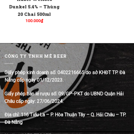
Dunkel 5.4% – Thùng
20 Chai 500ml
100.000
₫
CÔNG TY TNHH MÊ BEER
Giấy phép kinh doanh số: 0402216665 do sở KHĐT TP. Đà
Nẵng cấp ngày 01/12/2023.
Giấy phép bán lẻ rượu số: 09/GP-PKT do UBND Quận Hải
Châu cấp ngày: 27/06/2024.
Địa chỉ:
116 Tiểu La – P. Hòa Thuận Tây – Q. Hải Châu – TP.
Đà Nẵng