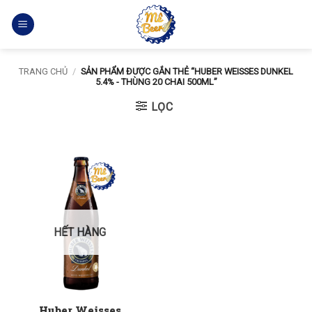
Bỏ
qua
nội
dung
TRANG CHỦ
/
SẢN PHẨM ĐƯỢC GẮN THẺ “HUBER WEISSES DUNKEL
5.4% - THÙNG 20 CHAI 500ML”
LỌC
HẾT HÀNG
Huber Weisses