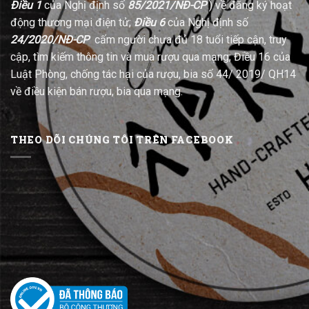
Điều 1
của Nghị định số
85/2021/NĐ-CP
) về đăng ký hoạt
động thương mại điện tử;
Điều 6
của Nghị định số
24/2020/NĐ-CP
cấm người chưa đủ 18 tuổi tiếp cận, truy
cập, tìm kiếm thông tin và mua rượu qua mạng; Điều 16 của
Luật Phòng, chống tác hại của rượu, bia số 44/ 2019/ QH14
về điều kiện bán rượu, bia qua mạng.
THEO DÕI CHÚNG TÔI TRÊN FACEBOOK