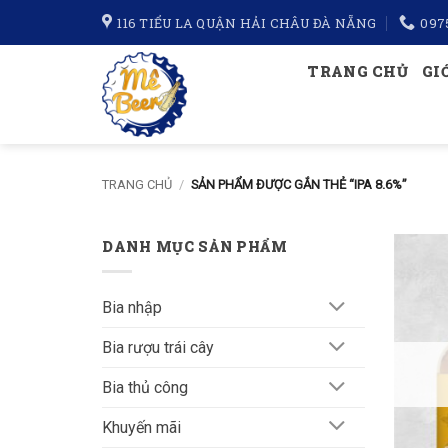
Bỏ
116 TIỂU LA QUẬN HẢI CHÂU ĐÀ NẴNG
097
qua
nội
TRANG CHỦ
GI
dung
TRANG CHỦ
/
SẢN PHẨM ĐƯỢC GẮN THẺ “IPA 8.6%”
DANH MỤC SẢN PHẨM
Bia nhập
Bia rượu trái cây
Bia thủ công
Khuyến mãi