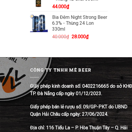
44.000
₫
Bia Đêm Night Strong Beer
6.3% - Thùng 24 Lon
330ml
Giá
Giá
40.000
₫
28.000
₫
gốc
hiện
là:
tại
40.000₫.
là:
28.000₫.
CÔNG TY TNHH MÊ BEER
Giấy phép kinh doanh số: 0402216665 do sở KH
TP. Đà Nẵng cấp ngày 01/12/2023.
Giấy phép bán lẻ rượu số: 09/GP-PKT do UBND
Quận Hải Châu cấp ngày: 27/06/2024.
Địa chỉ:
116 Tiểu La – P. Hòa Thuận Tây – Q. Hải