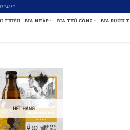
5774357
ỚI THIỆU
BIA NHẬP
BIA THỦ CÔNG
BIA RƯỢU T
HẾT HÀNG