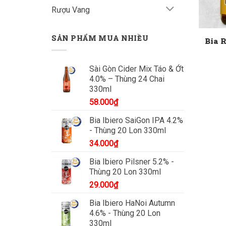
Rượu Vang
SẢN PHẨM MUA NHIỀU
Bia 
Sài Gòn Cider Mix Táo & Ớt
4.0% – Thùng 24 Chai
330ml
58.000
₫
Bia Ibiero SaiGon IPA 4.2%
- Thùng 20 Lon 330ml
34.000
₫
Bia Ibiero Pilsner 5.2% -
Thùng 20 Lon 330ml
29.000
₫
Bia Ibiero HaNoi Autumn
4.6% - Thùng 20 Lon
330ml