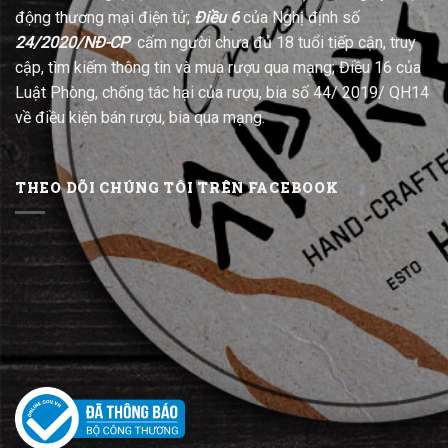
động thương mại điện tử;
Điều 6
của Nghị định số
24/2020/NĐ-CP
cấm người chưa đủ 18 tuổi tiếp cận, truy
cập, tìm kiếm thông tin và mua rượu qua mạng; Điều 16 của
Luật Phòng, chống tác hại của rượu, bia số 44/ 2019/ QH14
về điều kiện bán rượu, bia qua mạng.
THEO DÕI CHÚNG TÔI TRÊN FACEBOOK