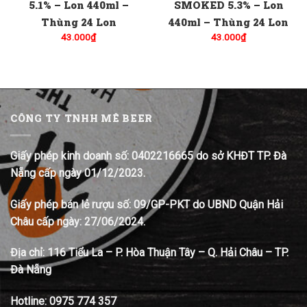
5.1% – Lon 440ml –
SMOKED 5.3% – Lon
Thùng 24 Lon
440ml – Thùng 24 Lon
43.000
₫
43.000
₫
CÔNG TY TNHH MÊ BEER
Giấy phép kinh doanh số: 0402216665 do sở KHĐT TP. Đà
Nẵng cấp ngày 01/12/2023.
Giấy phép bán lẻ rượu số: 09/GP-PKT do UBND Quận Hải
Châu cấp ngày: 27/06/2024.
Địa chỉ:
116 Tiểu La – P. Hòa Thuận Tây – Q. Hải Châu – TP.
Đà Nẵng
Hotline:
0975 774 357