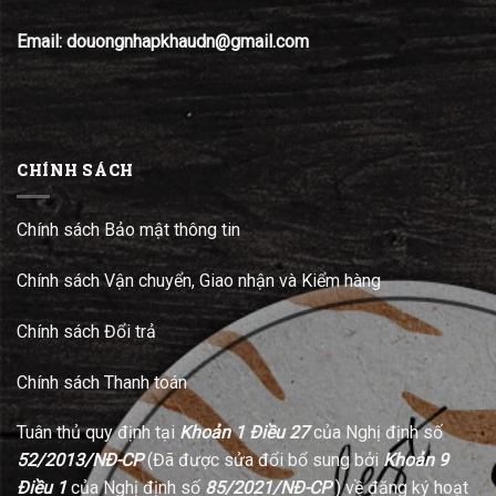
Email: douongnhapkhaudn@gmail.com
CHÍNH SÁCH
Chính sách Bảo mật thông tin
Chính sách Vận chuyển, Giao nhận và Kiểm hàng
Chính sách Đổi trả
Chính sách Thanh toán
Tuân thủ quy định tại
Khoản 1 Điều 27
của Nghị định số
52/2013/NĐ-CP
(Đã được sửa đổi bổ sung bởi
Khoản 9
Điều 1
của Nghị định số
85/2021/NĐ-CP
) về đăng ký hoạt