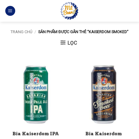
Bỏ
qua
nội
dung
TRANG CHỦ
/
SẢN PHẨM ĐƯỢC GẮN THẺ “KAISERDOM SMOKED”
LỌC
Bia Kaiserdom IPA
Bia Kaiserdom