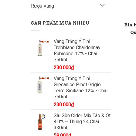
Rượu Vang
SẢN PHẨM MUA NHIỀU
Bia 
Qu
Vang Trắng Ý Tini
Trebbiano Chardonnay
Rubicone 12% - Chai
750ml
230.000
₫
Vang Trắng Ý Tini
Grecanico Pinot Grigio
Terre Siciliane 12% - Chai
750ml
230.000
₫
Sài Gòn Cider Mix Táo & Ớt
4.0% – Thùng 24 Chai
330ml
58.000
₫