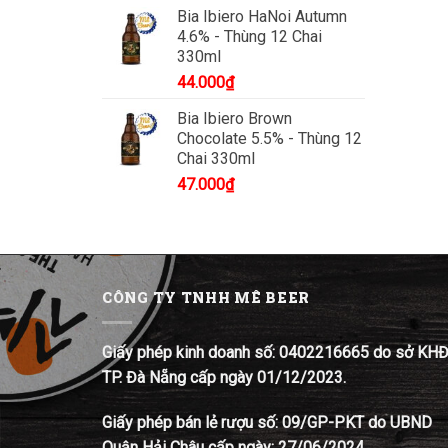
Bia Ibiero HaNoi Autumn
4.6% - Thùng 12 Chai
330ml
44.000
₫
Bia Ibiero Brown
Chocolate 5.5% - Thùng 12
Chai 330ml
47.000
₫
CÔNG TY TNHH MÊ BEER
Giấy phép kinh doanh số: 0402216665 do sở KH
TP. Đà Nẵng cấp ngày 01/12/2023.
Giấy phép bán lẻ rượu số: 09/GP-PKT do UBND
Quận Hải Châu cấp ngày: 27/06/2024.