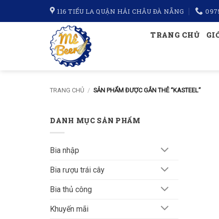
Bỏ
116 TIỂU LA QUẬN HẢI CHÂU ĐÀ NẴNG
097
qua
nội
TRANG CHỦ
GI
dung
TRANG CHỦ
/
SẢN PHẨM ĐƯỢC GẮN THẺ “KASTEEL”
DANH MỤC SẢN PHẨM
Bia nhập
Bia rượu trái cây
Bia thủ công
Khuyến mãi