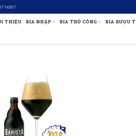
5774357
ỚI THIỆU
BIA NHẬP
BIA THỦ CÔNG
BIA RƯỢU T