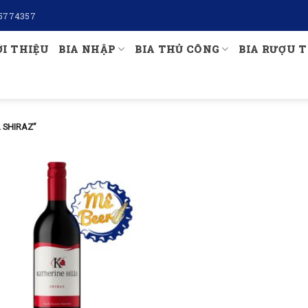
5774357
ỚI THIỆU
BIA NHẬP
BIA THỦ CÔNG
BIA RƯỢU T
 SHIRAZ”