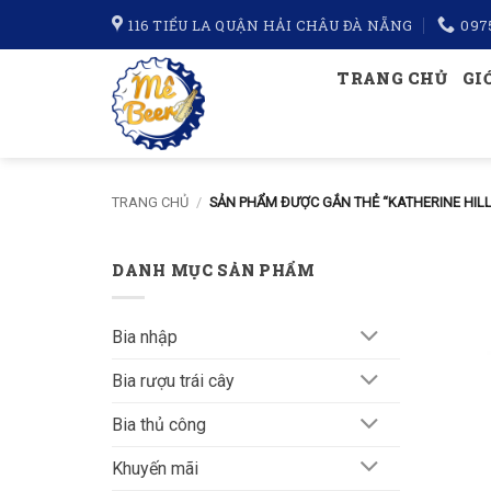
Bỏ
116 TIỂU LA QUẬN HẢI CHÂU ĐÀ NẴNG
097
qua
nội
TRANG CHỦ
GI
dung
TRANG CHỦ
/
SẢN PHẨM ĐƯỢC GẮN THẺ “KATHERINE HILL
DANH MỤC SẢN PHẨM
Bia nhập
Bia rượu trái cây
Bia thủ công
Khuyến mãi