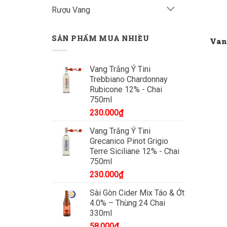
Rượu Vang
SẢN PHẨM MUA NHIỀU
Vang
Vang Trắng Ý Tini
Trebbiano Chardonnay
Rubicone 12% - Chai
750ml
230.000
₫
Vang Trắng Ý Tini
Grecanico Pinot Grigio
Terre Siciliane 12% - Chai
750ml
230.000
₫
Sài Gòn Cider Mix Táo & Ớt
4.0% – Thùng 24 Chai
330ml
58.000
₫