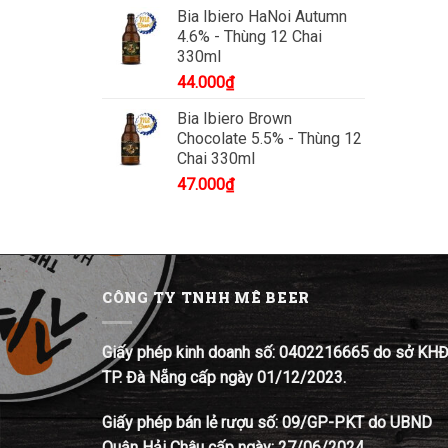
Bia Ibiero HaNoi Autumn
4.6% - Thùng 12 Chai
330ml
44.000
₫
Bia Ibiero Brown
Chocolate 5.5% - Thùng 12
Chai 330ml
47.000
₫
CÔNG TY TNHH MÊ BEER
Giấy phép kinh doanh số: 0402216665 do sở KH
TP. Đà Nẵng cấp ngày 01/12/2023.
Giấy phép bán lẻ rượu số: 09/GP-PKT do UBND
Quận Hải Châu cấp ngày: 27/06/2024.