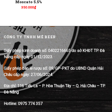
Moscato 5.5%
350.000
₫
CÔNG TY TNHH MÊ BEER
Giấy phép kinh doanh số: 0402216665 do sở KHĐT TP. Đà
Nẵng cấp ngày 01/12/2023.
Giấy phép bán lẻ rượu số: 09/GP-PKT do UBND Quận Hải
Châu cấp ngày: 27/06/2024.
Địa chỉ:
116 Tiểu La – P. Hòa Thuận Tây – Q. Hải Châu – TP.
Đà Nẵng
Hotline:
0975 774 357