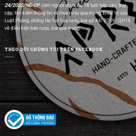
24/2020/NĐ-CP
cấm người chưa đủ 18 tuổi tiếp cận, truy
cập, tìm kiếm thông tin và mua rượu qua mạng; Điều 16 của
Luật Phòng, chống tác hại của rượu, bia số 44/ 2019/ QH14
về điều kiện bán rượu, bia qua mạng.
THEO DÕI CHÚNG TÔI TRÊN FACEBOOK