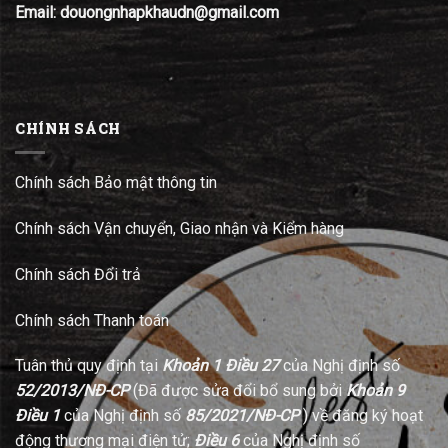
Email: douongnhapkhaudn@gmail.com
CHÍNH SÁCH
Chính sách Bảo mật thông tin
Chính sách Vận chuyển, Giao nhận và Kiểm hàng
Chính sách Đổi trả
Chính sách Thanh toán
Tuân thủ quy định tại
Khoản 1 Điều 27
của Nghị định số
52/2013/NĐ-CP
(Đã được sửa đổi bổ sung bởi
Khoản 9
Điều 1
của Nghị định số
85/2021/NĐ-CP
) về đăng ký hoạt
động thương mại điện tử;
Điều 6
của Nghị định số