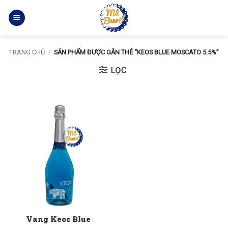
Bỏ
qua
nội
dung
TRANG CHỦ
/
SẢN PHẨM ĐƯỢC GẮN THẺ “KEOS BLUE MOSCATO 5.5%”
LỌC
Vang Keos Blue