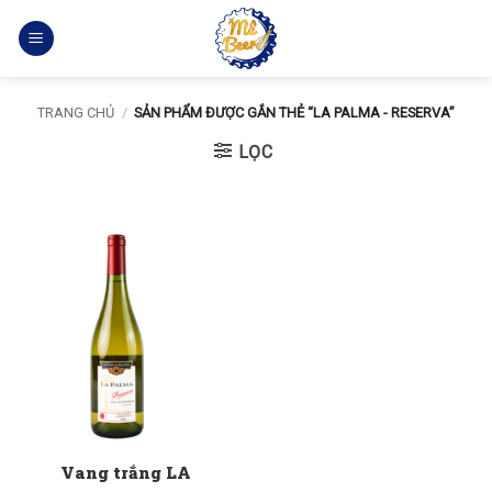
Bỏ
qua
nội
dung
TRANG CHỦ
/
SẢN PHẨM ĐƯỢC GẮN THẺ “LA PALMA - RESERVA”
LỌC
Vang trắng LA