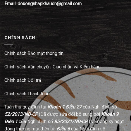
Email: douongnhapkhaudn@gmail.com
CHÍNH SÁCH
Chính sách Bảo mật thông tin
Chính sách Vận chuyển, Giao nhận và Kiểm hàng
Chính sách Đổi trả
Chính sách Thanh toán
Tuân thủ quy định tại
Khoản 1 Điều 27
của Nghị định số
52/2013/NĐ-CP
(Đã được sửa đổi bổ sung bởi
Khoản 9
Điều 1
của Nghị định số
85/2021/NĐ-CP
) về đăng ký hoạt
động thương mại điện tử;
Điều 6
của Nghị định số