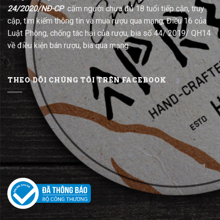
24/2020/NĐ-CP
cấm người chưa đủ 18 tuổi tiếp cận, truy
cập, tìm kiếm thông tin và mua rượu qua mạng; Điều 16 của
Luật Phòng, chống tác hại của rượu, bia số 44/ 2019/ QH14
về điều kiện bán rượu, bia qua mạng.
THEO DÕI CHÚNG TÔI TRÊN FACEBOOK