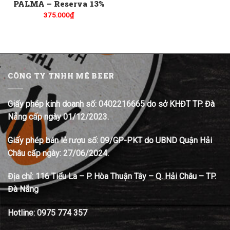
PALMA – Reserva 13%
375.000
₫
CÔNG TY TNHH MÊ BEER
Giấy phép kinh doanh số: 0402216665 do sở KHĐT TP. Đà
Nẵng cấp ngày 01/12/2023.
Giấy phép bán lẻ rượu số: 09/GP-PKT do UBND Quận Hải
Châu cấp ngày: 27/06/2024.
Địa chỉ:
116 Tiểu La – P. Hòa Thuận Tây – Q. Hải Châu – TP.
Đà Nẵng
Hotline:
0975 774 357