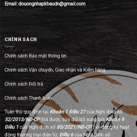
Email: douongnhapkhaudn@gmail.com
CHÍNH SÁCH
Chính sách Bảo mật thông tin
Chính sách Vận chuyển, Giao nhận và Kiểm hàng
Chính sách Đổi trả
Chính sách Thanh toán
Tuân thủ quy định tại
Khoản 1 Điều 27
của Nghị định số
52/2013/NĐ-CP
(Đã được sửa đổi bổ sung bởi
Khoản 9
Điều 1
của Nghị định số
85/2021/NĐ-CP
) về đăng ký hoạt
động thương mại điện tử;
Điều 6
của Nghị định số