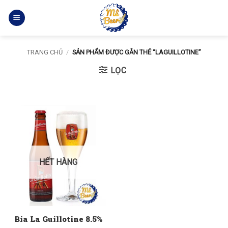
Bỏ
qua
nội
dung
TRANG CHỦ
/
SẢN PHẨM ĐƯỢC GẮN THẺ “LAGUILLOTINE”
LỌC
HẾT HÀNG
Bia La Guillotine 8.5%