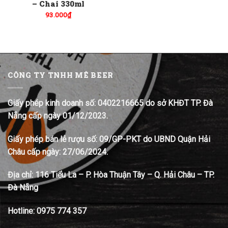
– Chai 330ml
93.000
₫
CÔNG TY TNHH MÊ BEER
Giấy phép kinh doanh số: 0402216665 do sở KHĐT TP. Đà
Nẵng cấp ngày 01/12/2023.
Giấy phép bán lẻ rượu số: 09/GP-PKT do UBND Quận Hải
Châu cấp ngày: 27/06/2024.
Địa chỉ:
116 Tiểu La – P. Hòa Thuận Tây – Q. Hải Châu – TP.
Đà Nẵng
Hotline:
0975 774 357