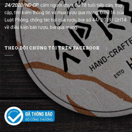
24/2020/NĐ-CP
cấm người chưa đủ 18 tuổi tiếp cận, truy
cập, tìm kiếm thông tin và mua rượu qua mạng; Điều 16 của
Luật Phòng, chống tác hại của rượu, bia số 44/ 2019/ QH14
về điều kiện bán rượu, bia qua mạng.
THEO DÕI CHÚNG TÔI TRÊN FACEBOOK