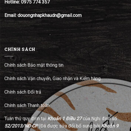
Hotline:
0975 774 357
Email: douongnhapkhaudn@gmail.com
CHÍNH SÁCH
Chính sách Bảo mật thông tin
Chính sách Vận chuyển, Giao nhận và Kiểm hàng
Chính sách Đổi trả
Chính sách Thanh toán
Tuân thủ quy định tại
Khoản 1 Điều 27
của Nghị định số
52/2013/NĐ-CP
(Đã được sửa đổi bổ sung bởi
Khoản 9