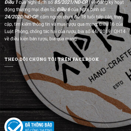
Điều 1
của Nghị định số
85/2021/NĐ-CP
) về đăng ký hoạt
động thương mại điện tử;
Điều 6
của Nghị định số
24/2020/NĐ-CP
cấm người chưa đủ 18 tuổi tiếp cận, truy
cập, tìm kiếm thông tin và mua rượu qua mạng; Điều 16 của
Luật Phòng, chống tác hại của rượu, bia số 44/ 2019/ QH14
về điều kiện bán rượu, bia qua mạng.
THEO DÕI CHÚNG TÔI TRÊN FACEBOOK