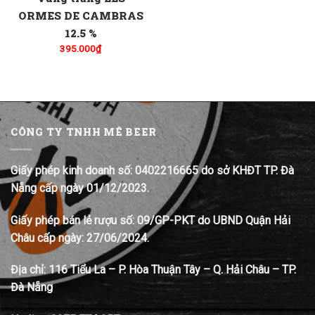
ORMES DE CAMBRAS
12.5 %
395.000
₫
CÔNG TY TNHH MÊ BEER
Giấy phép kinh doanh số: 0402216665 do sở KHĐT TP. Đà
Nẵng cấp ngày 01/12/2023.
Giấy phép bán lẻ rượu số: 09/GP-PKT do UBND Quận Hải
Châu cấp ngày: 27/06/2024.
Địa chỉ:
116 Tiểu La – P. Hòa Thuận Tây – Q. Hải Châu – TP.
Đà Nẵng