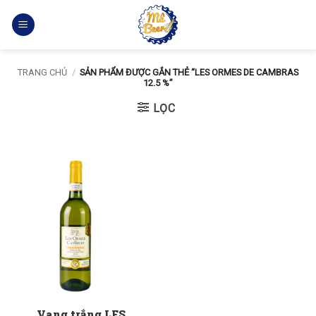
Bỏ
qua
nội
dung
TRANG CHỦ
/
SẢN PHẨM ĐƯỢC GẮN THẺ “LES ORMES DE CAMBRAS
12.5 %”
LỌC
Vang trắng LES