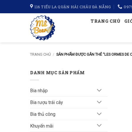
Bỏ
116 TIỂU LA QUẬN HẢI CHÂU ĐÀ NẴNG
097
qua
nội
TRANG CHỦ
GI
dung
TRANG CHỦ
/
SẢN PHẨM ĐƯỢC GẮN THẺ “LES ORMES DE 
DANH MỤC SẢN PHẨM
Bia nhập
Bia rượu trái cây
Bia thủ công
Khuyến mãi