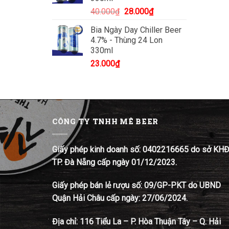
Giá
Giá
40.000
₫
28.000
₫
gốc
hiện
Bia Ngày Day Chiller Beer
là:
tại
4.7% - Thùng 24 Lon
40.000₫.
là:
330ml
28.000₫.
23.000
₫
CÔNG TY TNHH MÊ BEER
Giấy phép kinh doanh số: 0402216665 do sở KH
TP. Đà Nẵng cấp ngày 01/12/2023.
Giấy phép bán lẻ rượu số: 09/GP-PKT do UBND
Quận Hải Châu cấp ngày: 27/06/2024.
Địa chỉ:
116 Tiểu La – P. Hòa Thuận Tây – Q. Hải