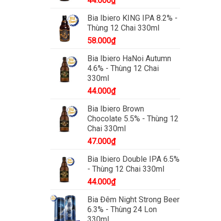
44.000
₫
Bia Ibiero KING IPA 8.2% -
Thùng 12 Chai 330ml
58.000
₫
Bia Ibiero HaNoi Autumn
4.6% - Thùng 12 Chai
330ml
44.000
₫
Bia Ibiero Brown
Chocolate 5.5% - Thùng 12
Chai 330ml
47.000
₫
Bia Ibiero Double IPA 6.5%
- Thùng 12 Chai 330ml
44.000
₫
Bia Đêm Night Strong Beer
6.3% - Thùng 24 Lon
330ml