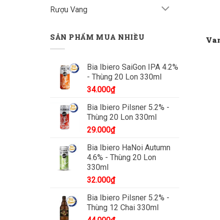
Rượu Vang
SẢN PHẨM MUA NHIỀU
Van
Bia Ibiero SaiGon IPA 4.2%
- Thùng 20 Lon 330ml
34.000
₫
Bia Ibiero Pilsner 5.2% -
Thùng 20 Lon 330ml
29.000
₫
Bia Ibiero HaNoi Autumn
4.6% - Thùng 20 Lon
330ml
32.000
₫
Bia Ibiero Pilsner 5.2% -
Thùng 12 Chai 330ml