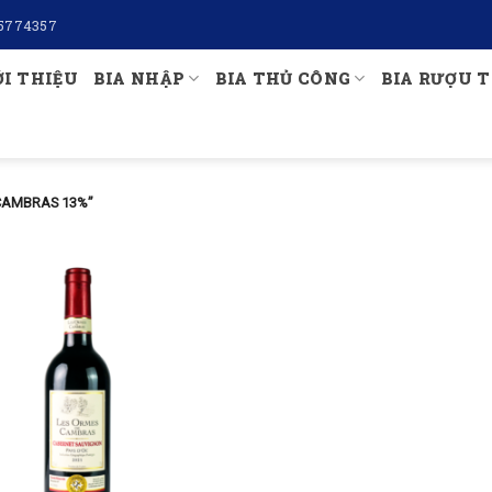
5774357
ỚI THIỆU
BIA NHẬP
BIA THỦ CÔNG
BIA RƯỢU T
CAMBRAS 13%”