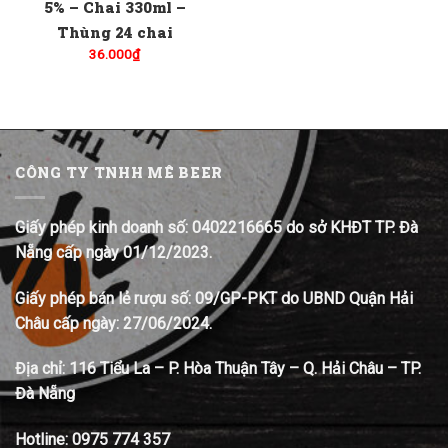
5% – Chai 330ml –
Thùng 24 chai
36.000
₫
CÔNG TY TNHH MÊ BEER
Giấy phép kinh doanh số: 0402216665 do sở KHĐT TP. Đà
Nẵng cấp ngày 01/12/2023.
Giấy phép bán lẻ rượu số: 09/GP-PKT do UBND Quận Hải
Châu cấp ngày: 27/06/2024.
Địa chỉ:
116 Tiểu La – P. Hòa Thuận Tây – Q. Hải Châu – TP.
Đà Nẵng
Hotline:
0975 774 357