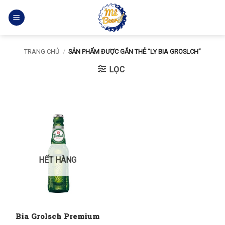
Bỏ
qua
nội
dung
TRANG CHỦ
/
SẢN PHẨM ĐƯỢC GẮN THẺ “LY BIA GROSLCH”
LỌC
HẾT HÀNG
Bia Grolsch Premium