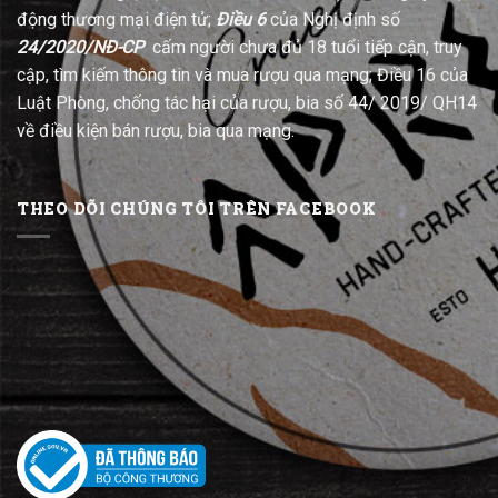
động thương mại điện tử;
Điều 6
của Nghị định số
24/2020/NĐ-CP
cấm người chưa đủ 18 tuổi tiếp cận, truy
cập, tìm kiếm thông tin và mua rượu qua mạng; Điều 16 của
Luật Phòng, chống tác hại của rượu, bia số 44/ 2019/ QH14
về điều kiện bán rượu, bia qua mạng.
THEO DÕI CHÚNG TÔI TRÊN FACEBOOK