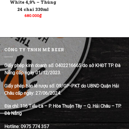
White 4,9% – Thùng
24 chai 330ml
680.000
₫
CÔNG TY TNHH MÊ BEER
Giấy phép kinh doanh số: 0402216665 do sở KHĐT TP. Đà
Nẵng cấp ngày 01/12/2023.
Giấy phép bán lẻ rượu số: 09/GP-PKT do UBND Quận Hải
Châu cấp ngày: 27/06/2024.
Địa chỉ:
116 Tiểu La – P. Hòa Thuận Tây – Q. Hải Châu – TP.
Đà Nẵng
Hotline:
0975 774 357