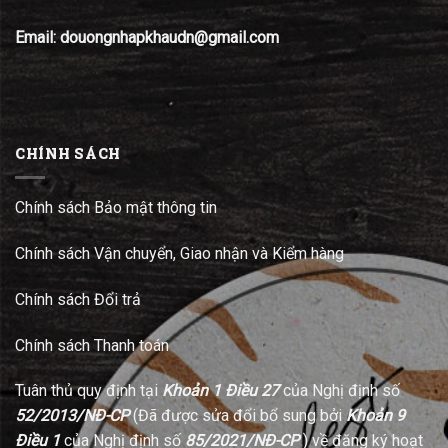
Email: douongnhapkhaudn@gmail.com
CHÍNH SÁCH
Chính sách Bảo mật thông tin
Chính sách Vận chuyển, Giao nhận và Kiểm hàng
Chính sách Đổi trả
Chính sách Thanh toán
Tuân thủ quy định tại
Khoản 1 Điều 27
của Nghị định số
52/2013/NĐ-CP
(Đã được sửa đổi bổ sung bởi
Khoản 9
Điều 1
của Nghị định số
85/2021/NĐ-CP
) về đăng ký hoạt