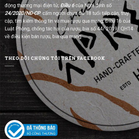
động thương mại điện tử;
Điều 6
của Nghị định số
24/2020/NĐ-CP
cấm người chưa đủ 18 tuổi tiếp cận, truy
cập, tìm kiếm thông tin và mua rượu qua mạng; Điều 16 của
Luật Phòng, chống tác hại của rượu, bia số 44/ 2019/ QH14
về điều kiện bán rượu, bia qua mạng.
THEO DÕI CHÚNG TÔI TRÊN FACEBOOK