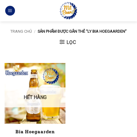
Bỏ
qua
nội
dung
TRANG CHỦ
/
SẢN PHẨM ĐƯỢC GẮN THẺ “LY BIA HOEGAARDEN”
LỌC
HẾT HÀNG
Bia Hoegaarden