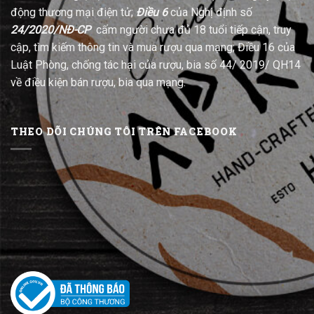
động thương mại điện tử;
Điều 6
của Nghị định số
24/2020/NĐ-CP
cấm người chưa đủ 18 tuổi tiếp cận, truy
cập, tìm kiếm thông tin và mua rượu qua mạng; Điều 16 của
Luật Phòng, chống tác hại của rượu, bia số 44/ 2019/ QH14
về điều kiện bán rượu, bia qua mạng.
THEO DÕI CHÚNG TÔI TRÊN FACEBOOK