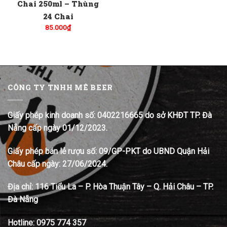
Chai 250ml – Thùng
24 Chai
85.000
₫
CÔNG TY TNHH MÊ BEER
Giấy phép kinh doanh số: 0402216665 do sở KHĐT TP. Đà
Nẵng cấp ngày 01/12/2023.
Giấy phép bán lẻ rượu số: 09/GP-PKT do UBND Quận Hải
Châu cấp ngày: 27/06/2024.
Địa chỉ:
116 Tiểu La – P. Hòa Thuận Tây – Q. Hải Châu – TP.
Đà Nẵng
Hotline:
0975 774 357