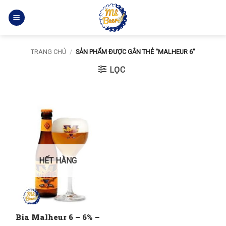
Bỏ
qua
nội
dung
TRANG CHỦ
/
SẢN PHẨM ĐƯỢC GẮN THẺ “MALHEUR 6”
LỌC
HẾT HÀNG
Bia Malheur 6 – 6% –