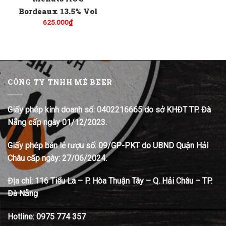
Bordeaux 13.5% Vol
625.000
₫
CÔNG TY TNHH MÊ BEER
Giấy phép kinh doanh số: 0402216665 do sở KHĐT TP. Đà
Nẵng cấp ngày 01/12/2023.
Giấy phép bán lẻ rượu số: 09/GP-PKT do UBND Quận Hải
Châu cấp ngày: 27/06/2024.
Địa chỉ:
116 Tiểu La – P. Hòa Thuận Tây – Q. Hải Châu – TP.
Đà Nẵng
Hotline:
0975 774 357