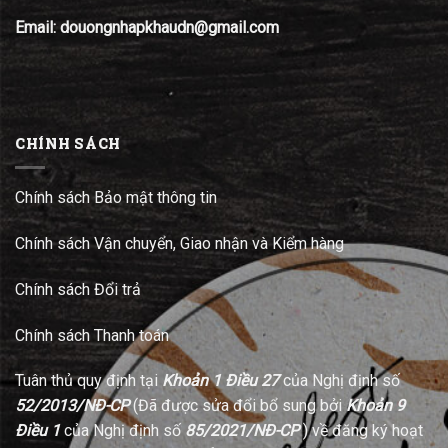
Email: douongnhapkhaudn@gmail.com
CHÍNH SÁCH
Chính sách Bảo mật thông tin
Chính sách Vận chuyển, Giao nhận và Kiểm hàng
Chính sách Đổi trả
Chính sách Thanh toán
Tuân thủ quy định tại
Khoản 1 Điều 27
của Nghị định số
52/2013/NĐ-CP
(Đã được sửa đổi bổ sung bởi
Khoản 9
Điều 1
của Nghị định số
85/2021/NĐ-CP
) về đăng ký hoạt