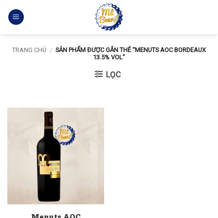
Bỏ
qua
nội
dung
TRANG CHỦ
/
SẢN PHẨM ĐƯỢC GẮN THẺ “MENUTS AOC BORDEAUX
13.5% VOL”
LỌC
Menuts AOC