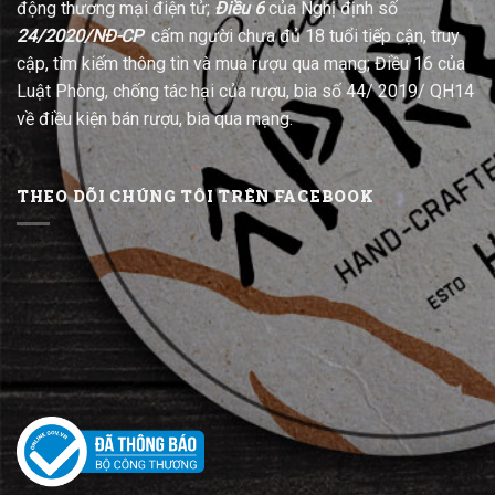
động thương mại điện tử;
Điều 6
của Nghị định số
24/2020/NĐ-CP
cấm người chưa đủ 18 tuổi tiếp cận, truy
cập, tìm kiếm thông tin và mua rượu qua mạng; Điều 16 của
Luật Phòng, chống tác hại của rượu, bia số 44/ 2019/ QH14
về điều kiện bán rượu, bia qua mạng.
THEO DÕI CHÚNG TÔI TRÊN FACEBOOK