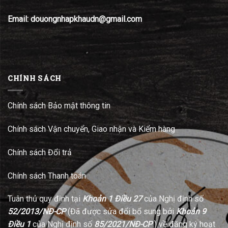
Email: douongnhapkhaudn@gmail.com
CHÍNH SÁCH
Chính sách Bảo mật thông tin
Chính sách Vận chuyển, Giao nhận và Kiểm hàng
Chính sách Đổi trả
Chính sách Thanh toán
Tuân thủ quy định tại
Khoản 1 Điều 27
của Nghị định số
52/2013/NĐ-CP
(Đã được sửa đổi bổ sung bởi
Khoản 9
Điều 1
của Nghị định số
85/2021/NĐ-CP
) về đăng ký hoạt