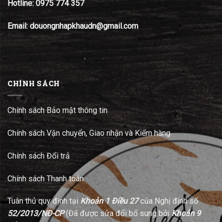
Hotline:
0975 774 357
Email: douongnhapkhaudn@gmail.com
CHÍNH SÁCH
Chính sách Bảo mật thông tin
Chính sách Vận chuyển, Giao nhận và Kiểm hàng
Chính sách Đổi trả
Chính sách Thanh toán
Tuân thủ quy định tại
Khoản 1 Điều 27
của Nghị định số
52/2013/NĐ-CP
(Đã được sửa đổi bổ sung bởi
Khoản 9