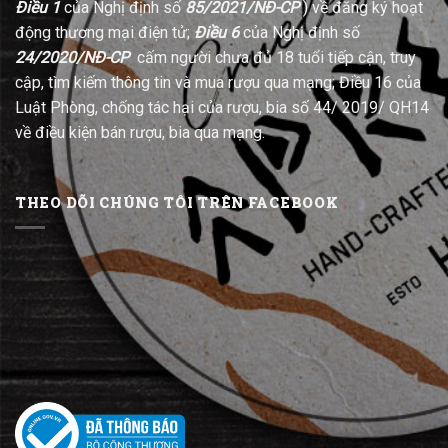
Điều 1
của Nghị định số
85/2021/NĐ-CP
) về đăng ký hoạt
động thương mại điện tử;
Điều 6
của Nghị định số
24/2020/NĐ-CP
cấm người chưa đủ 18 tuổi tiếp cận, truy
cập, tìm kiếm thông tin và mua rượu qua mạng; Điều 16 của
Luật Phòng, chống tác hại của rượu, bia số 44/ 2019/ QH14
về điều kiện bán rượu, bia qua mạng.
THEO DÕI CHÚNG TÔI TRÊN FACEBOOK