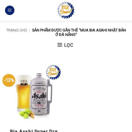
Bỏ
qua
nội
dung
TRANG CHỦ
/
SẢN PHẨM ĐƯỢC GẮN THẺ “MUA BIA ASAHI NHẬT BẢN
Ở ĐÀ NẴNG”
LỌC
-13%
Bia Asahi Super Dry