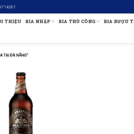
5774357
ỚI THIỆU
BIA NHẬP
BIA THỦ CÔNG
BIA RƯỢU T
A TẠI ĐÀ NẴNG”