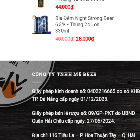
44.000
₫
Bia Đêm Night Strong Beer
6.3% - Thùng 24 Lon
330ml
Giá
Giá
40.000
₫
28.000
₫
gốc
hiện
là:
tại
40.000₫.
là:
28.000₫.
CÔNG TY TNHH MÊ BEER
Giấy phép kinh doanh số: 0402216665 do sở KH
TP. Đà Nẵng cấp ngày 01/12/2023.
Giấy phép bán lẻ rượu số: 09/GP-PKT do UBND
Quận Hải Châu cấp ngày: 27/06/2024.
Địa chỉ:
116 Tiểu La – P. Hòa Thuận Tây – Q. Hải