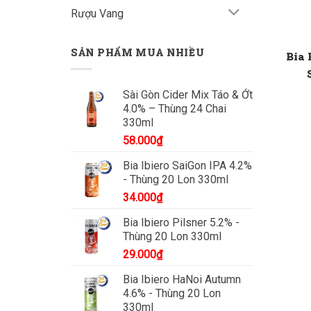
Rượu Vang
SẢN PHẨM MUA NHIỀU
Bia 
Sài Gòn Cider Mix Táo & Ớt
4.0% – Thùng 24 Chai
330ml
58.000
₫
Bia Ibiero SaiGon IPA 4.2%
- Thùng 20 Lon 330ml
34.000
₫
Bia Ibiero Pilsner 5.2% -
Thùng 20 Lon 330ml
29.000
₫
Bia Ibiero HaNoi Autumn
4.6% - Thùng 20 Lon
330ml