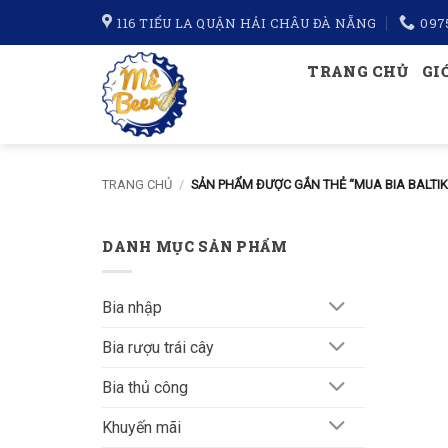
Bỏ
116 TIỂU LA QUẬN HẢI CHÂU ĐÀ NẴNG
097
qua
nội
TRANG CHỦ
GI
dung
TRANG CHỦ
/
SẢN PHẨM ĐƯỢC GẮN THẺ “MUA BIA BALTIK
DANH MỤC SẢN PHẨM
Bia nhập
Bia rượu trái cây
Bia thủ công
Khuyến mãi