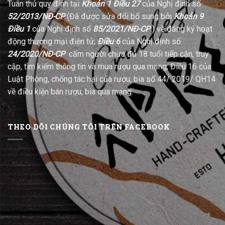
Tuân thủ quy định tại
Khoản 1 Điều 27
của Nghị định số
52/2013/NĐ-CP
(Đã được sửa đổi bổ sung bởi
Khoản 9
Điều 1
của Nghị định số
85/2021/NĐ-CP
) về đăng ký hoạt
động thương mại điện tử;
Điều 6
của Nghị định số
24/2020/NĐ-CP
cấm người chưa đủ 18 tuổi tiếp cận, truy
cập, tìm kiếm thông tin và mua rượu qua mạng; Điều 16 của
Luật Phòng, chống tác hại của rượu, bia số 44/ 2019/ QH14
về điều kiện bán rượu, bia qua mạng.
THEO DÕI CHÚNG TÔI TRÊN FACEBOOK