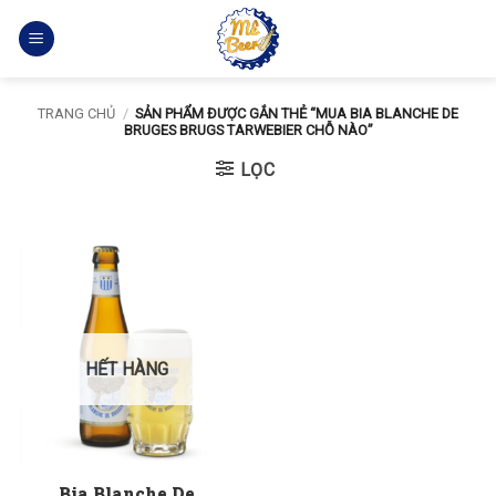
Bỏ
qua
nội
dung
TRANG CHỦ
/
SẢN PHẨM ĐƯỢC GẮN THẺ “MUA BIA BLANCHE DE
BRUGES BRUGS TARWEBIER CHỖ NÀO”
LỌC
HẾT HÀNG
Bia Blanche De