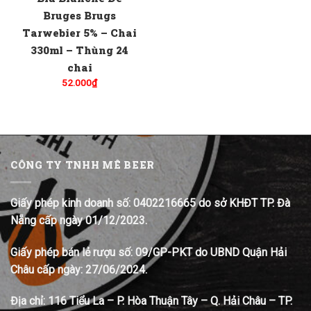
Bruges Brugs
Tarwebier 5% – Chai
330ml – Thùng 24
chai
52.000
₫
CÔNG TY TNHH MÊ BEER
Giấy phép kinh doanh số: 0402216665 do sở KHĐT TP. Đà
Nẵng cấp ngày 01/12/2023.
Giấy phép bán lẻ rượu số: 09/GP-PKT do UBND Quận Hải
Châu cấp ngày: 27/06/2024.
Địa chỉ:
116 Tiểu La – P. Hòa Thuận Tây – Q. Hải Châu – TP.