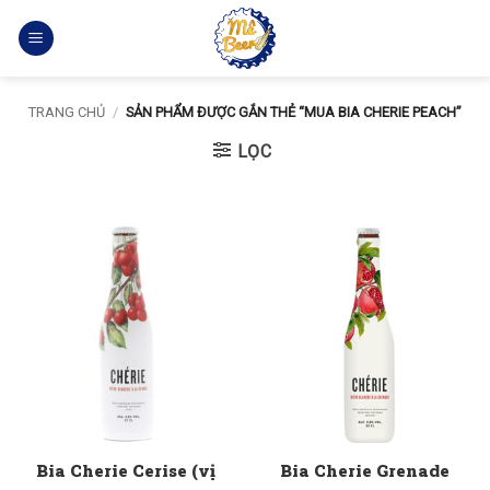
Bỏ
qua
nội
dung
TRANG CHỦ
/
SẢN PHẨM ĐƯỢC GẮN THẺ “MUA BIA CHERIE PEACH”
LỌC
Bia Cherie Cerise (vị
Bia Cherie Grenade