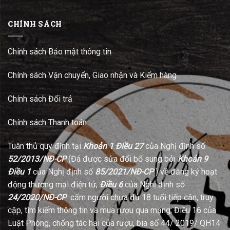
CHÍNH SÁCH
Chính sách Bảo mật thông tin
Chính sách Vận chuyển, Giao nhận và Kiểm hàng
Chính sách Đổi trả
Chính sách Thanh toán
Tuân thủ quy định tại
Khoản 1 Điều 27
của Nghị định số
52/2013/NĐ-CP
(Đã được sửa đổi bổ sung bởi
Khoản 9
Điều 1
của Nghị định số
85/2021/NĐ-CP
) về đăng ký hoạt
động thương mại điện tử;
Điều 6
của Nghị định số
24/2020/NĐ-CP
cấm người chưa đủ 18 tuổi tiếp cận, truy
cập, tìm kiếm thông tin và mua rượu qua mạng; Điều 16 của
Luật Phòng, chống tác hại của rượu, bia số 44/ 2019/ QH14