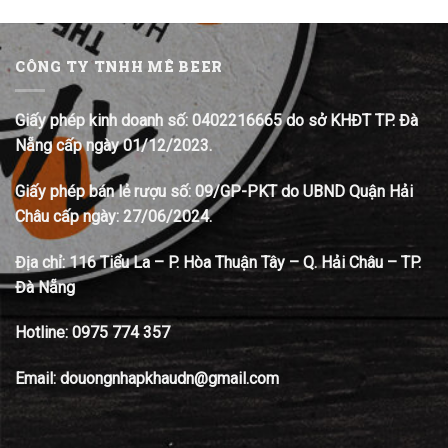
CÔNG TY TNHH MÊ BEER
Giấy phép kinh doanh số: 0402216665 do sở KHĐT TP. Đà
Nẵng cấp ngày 01/12/2023.
Giấy phép bán lẻ rượu số: 09/GP-PKT do UBND Quận Hải
Châu cấp ngày: 27/06/2024.
Địa chỉ:
116 Tiểu La – P. Hòa Thuận Tây – Q. Hải Châu – TP.
Đà Nẵng
Hotline:
0975 774 357
Email: douongnhapkhaudn@gmail.com