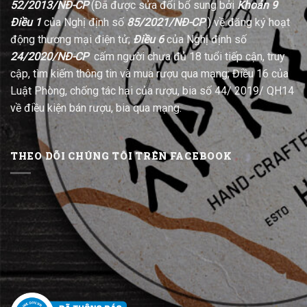
52/2013/NĐ-CP
(Đã được sửa đổi bổ sung bởi
Khoản 9
Điều 1
của Nghị định số
85/2021/NĐ-CP
) về đăng ký hoạt
động thương mại điện tử;
Điều 6
của Nghị định số
24/2020/NĐ-CP
cấm người chưa đủ 18 tuổi tiếp cận, truy
cập, tìm kiếm thông tin và mua rượu qua mạng; Điều 16 của
Luật Phòng, chống tác hại của rượu, bia số 44/ 2019/ QH14
về điều kiện bán rượu, bia qua mạng.
THEO DÕI CHÚNG TÔI TRÊN FACEBOOK