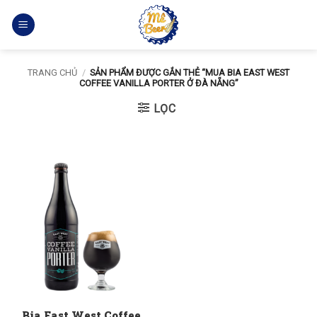
Bỏ
qua
nội
dung
TRANG CHỦ
/
SẢN PHẨM ĐƯỢC GẮN THẺ “MUA BIA EAST WEST
COFFEE VANILLA PORTER Ở ĐÀ NẴNG”
LỌC
Bia East West Coffee