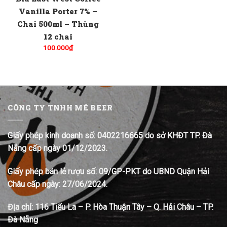
Vanilla Porter 7% –
Chai 500ml – Thùng
12 chai
100.000
₫
CÔNG TY TNHH MÊ BEER
Giấy phép kinh doanh số: 0402216665 do sở KHĐT TP. Đà
Nẵng cấp ngày 01/12/2023.
Giấy phép bán lẻ rượu số: 09/GP-PKT do UBND Quận Hải
Châu cấp ngày: 27/06/2024.
Địa chỉ:
116 Tiểu La – P. Hòa Thuận Tây – Q. Hải Châu – TP.
Đà Nẵng