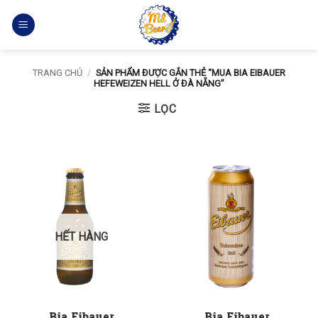
Bỏ
qua
nội
dung
TRANG CHỦ
/
SẢN PHẨM ĐƯỢC GẮN THẺ “MUA BIA EIBAUER
HEFEWEIZEN HELL Ở ĐÀ NẴNG”
LỌC
HẾT HÀNG
Bia Eibauer
Bia Eibauer