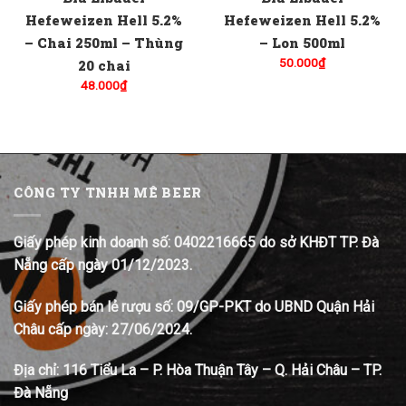
Hefeweizen Hell 5.2%
Hefeweizen Hell 5.2%
– Chai 250ml – Thùng
– Lon 500ml
50.000
₫
20 chai
48.000
₫
CÔNG TY TNHH MÊ BEER
Giấy phép kinh doanh số: 0402216665 do sở KHĐT TP. Đà
Nẵng cấp ngày 01/12/2023.
Giấy phép bán lẻ rượu số: 09/GP-PKT do UBND Quận Hải
Châu cấp ngày: 27/06/2024.
Địa chỉ:
116 Tiểu La – P. Hòa Thuận Tây – Q. Hải Châu – TP.
Đà Nẵng