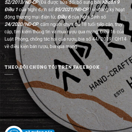
52/2013/NĐ-CP
(Đã được sửa đổi bổ sung bởi
Khoản 9
Điều 1
của Nghị định số
85/2021/NĐ-CP
) về đăng ký hoạt
động thương mại điện tử;
Điều 6
của Nghị định số
24/2020/NĐ-CP
cấm người chưa đủ 18 tuổi tiếp cận, truy
cập, tìm kiếm thông tin và mua rượu qua mạng; Điều 16 của
Luật Phòng, chống tác hại của rượu, bia số 44/ 2019/ QH14
về điều kiện bán rượu, bia qua mạng.
THEO DÕI CHÚNG TÔI TRÊN FACEBOOK