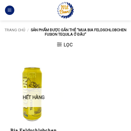
Bỏ
qua
nội
dung
TRANG CHỦ
/
SẢN PHẨM ĐƯỢC GẮN THẺ “MUA BIA FELDSCHLOBCHEN
FUSION TEQUILA Ở ĐÂU”
LỌC
HẾT HÀNG
Bia Feldschlobchen