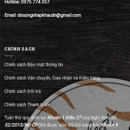
Hotline:
0975 774 357
Email: douongnhapkhaudn@gmail.com
CHÍNH SÁCH
Chính sách Bảo mật thông tin
Chính sách Vận chuyển, Giao nhận và Kiểm hàng
Chính sách Đổi trả
Chính sách Thanh toán
Tuân thủ quy định tại
Khoản 1 Điều 27
của Nghị định số
52/2013/NĐ-CP
(Đã được sửa đổi bổ sung bởi
Khoản 9