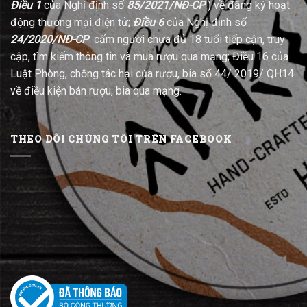
Điều 1
của Nghị định số
85/2021/NĐ-CP
) về đăng ký hoạt
động thương mại điện tử;
Điều 6
của Nghị định số
24/2020/NĐ-CP
cấm người chưa đủ 18 tuổi tiếp cận, truy
cập, tìm kiếm thông tin và mua rượu qua mạng; Điều 16 của
Luật Phòng, chống tác hại của rượu, bia số 44/ 2019/ QH14
về điều kiện bán rượu, bia qua mạng.
THEO DÕI CHÚNG TÔI TRÊN FACEBOOK