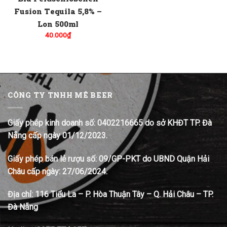
Fusion Tequila 5,8% –
Lon 500ml
40.000
₫
CÔNG TY TNHH MÊ BEER
Giấy phép kinh doanh số: 0402216665 do sở KHĐT TP. Đà
Nẵng cấp ngày 01/12/2023.
Giấy phép bán lẻ rượu số: 09/GP-PKT do UBND Quận Hải
Châu cấp ngày: 27/06/2024.
Địa chỉ:
116 Tiểu La – P. Hòa Thuận Tây – Q. Hải Châu – TP.
Đà Nẵng